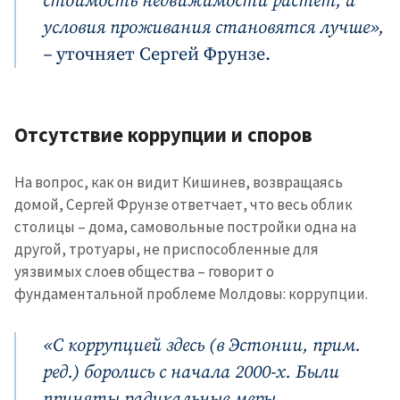
стоимость недвижимости растет, а
условия проживания становятся лучше»,
–
уточняет Сергей Фрунзе.
МОЯ НОВОСТЬ
Отсутствие коррупции и споров
+ Добавить
Заголовок новости
заголовок
На вопрос, как он видит Кишинев, возвращаясь
+ Загрузить
домой, Сергей Фрунзе ответчает, что весь облик
Фотография
изображение
столицы – дома, самовольные постройки одна на
+ Добавить ссылку на
другой, тротуары, не приспособленные для
Ссылка на медиа
медиа
уязвимых слоев общества – говорит о
фундаментальной проблеме Молдовы: коррупции.
+ Добавить текст
Текст новости
«С коррупцией здесь (в Эстонии, прим.
новости
ред.) боролись с начала 2000-х. Были
приняты радикальные меры.
КОНТАКТНЫЙ ИСТОЧНИК