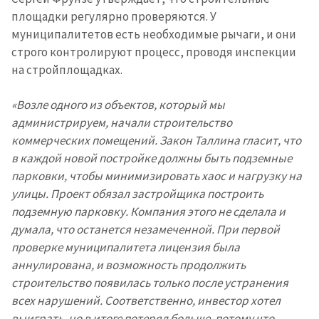
площадки регулярно проверяются. У
муниципалитетов есть необходимые рычаги, и они
строго контролируют процесс, проводя инспекции
на стройплощадках.
«Возле одного из объектов, который мы
администрируем, начали строительство
коммерческих помещений. Закон Таллина гласит, что
в каждой новой постройке должны быть подземные
парковки, чтобы минимизировать хаос и нагрузку на
улицы. Проект обязал застройщика построить
подземную парковку. Компания этого не сделала и
думала, что останется незамеченной. При первой
проверке муниципалитета лицензия была
ПОДДЕРЖАТЬ
аннулирована, и возможность продолжить
строительство появилась только после устранения
всех нарушений. Соответственно, инвестор хотел
выиграть, но в итоге потерял больше, потому что