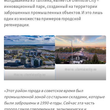
молдаванина из Таллина, является Ülemiste City –
инновационный парк, созданный на территории
заброшенных промышленных объектов. И это лишь
один из множества примеров городской
регенерации.
Фото: ulemistecity.ee
Фото: ulemistecity.ee
«Этот район города в советское время был
промышленной зоной со старыми складами, которые
были заброшены в 1990-е годы. Сейчас эта часть
города самая современная, экономически и