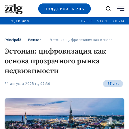
ПОДДЕРЖАТЬ ZDG
Поиск
°C
, Chișinău
€
20.05
$
17.38
₽
0.214
Новости
+4968
+144
Политика
+53
Principală
—
Важное
— Эстония: цифровизация как основа
Расследования
прозрачного…
Эстония: цифровизация как
Общество
+312
+75
основа прозрачного рынка
Мнения
Видео
недвижимости
Выборы 2025
31 августа 2025 г., 07:30
67 viz.