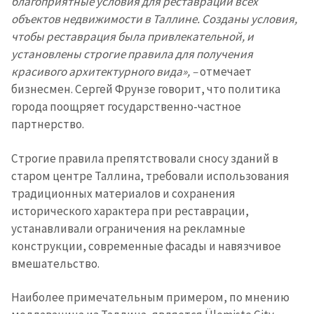
благоприятные условия для реставрации всех
объектов недвижимости в Таллине. Созданы условия,
чтобы реставрация была привлекательной, и
установлены строгие правила для получения
Отправить
О ZDG
информацию
красивого архитектурного вида», –
отмечает
în Română
in English
бизнесмен. Сергей Фрунзе говорит, что политика
города поощряет государственно-частное
партнерство.
Строгие правила препятствовали сносу зданий в
старом центре Таллина, требовали использования
традиционных материалов и сохранения
исторического характера при реставрации,
устанавливали ограничения на рекламные
конструкции, современные фасады и навязчивое
вмешательство.
Наиболее примечательным примером, по мнению