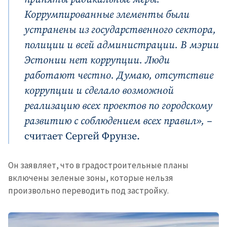
Коррумпированные элементы были
Анонимный источник
устранены из государственного сектора,
Имя
+ Моё имя
полиции и всей администрации. В мэрии
Эстонии нет коррупции. Люди
Электронная почта
+ Мой email
работают честно. Думаю, отсутствие
коррупции и сделало возможной
Телефон
+ Личный телефон
реализацию всех проектов по городскому
развитию с соблюдением всех правил», –
Я прочитал(а) и согласен(на)
с
политикой
считает Сергей Фрунзе.
конфиденциальности
.
Он заявляет, что в градостроительные планы
ОТПРАВИТЬ НОВОСТЬ
включены зеленые зоны, которые нельзя
произвольно переводить под застройку.