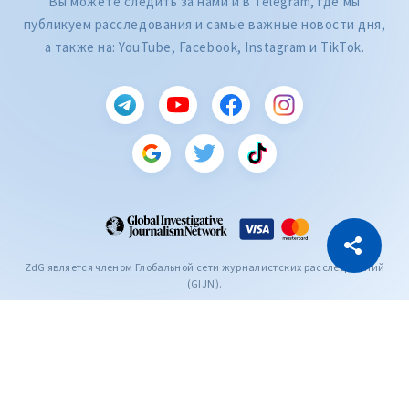
Вы можете следить за нами и в Telegram, где мы
публикуем расследования и самые важные новости дня,
а также на: YouTube, Facebook, Instagram и TikTok.
CITEȘTE
Citește articolul
Скопировать ссылку
ZdG является членом Глобальной сети журналистских расследований
(GIJN).
2004—2026 © Ziarul de Gardă.
Все права защищены.
Разработано
SENSMEDIA