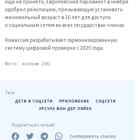
еще не принято, Европейский парламент в ноябре
одобрил резолюцию, призывающую установить
минимальный возраст в 16 лет для доступа
к социальным сетям во всех государствах-членах.
Комиссия разрабатывает гармонизированную
Отправить
О ZDG
систему цифровой проверки с 2025 года.
информацию
în Română
in English
Фото: коллаж ZdG
Теги:
ДЕТИ И СОЦСЕТИ
ПРИЛОЖЕНИЕ
СОЦСЕТИ
УРСУЛА ФОН ДЕР ЛЯЙЕН
Поделиться статьей:
Скопировать ссылку