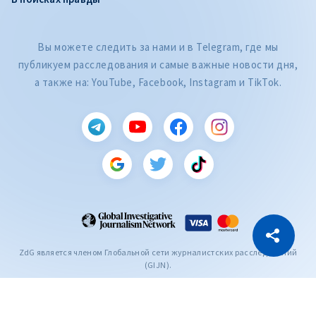
Вы можете следить за нами и в Telegram, где мы
публикуем расследования и самые важные новости дня,
а также на: YouTube, Facebook, Instagram и TikTok.
CITEȘTE
Citește articolul
Скопировать ссылку
ZdG является членом Глобальной сети журналистских расследований
(GIJN).
2004—2026 © Ziarul de Gardă.