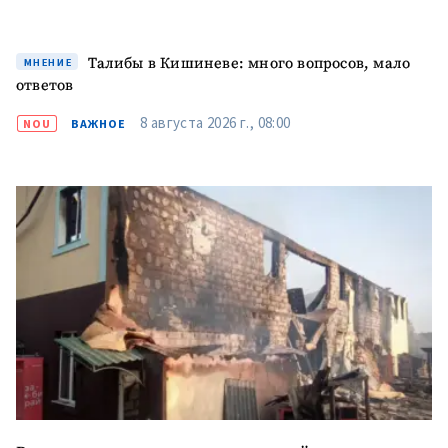
Телефон
+ Личный телефон
Я прочитал(а) и согласен(на)
Талибы в Кишиневе: много вопросов, мало
МНЕНИЕ
с
политикой
ответов
конфиденциальности
.
8 августа 2026 г., 08:00
NOU
ВАЖНОЕ
ОТПРАВИТЬ НОВОСТЬ