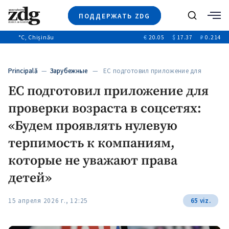
ПОДДЕРЖАТЬ ZDG
Поиск
°C
, Chișinău
€
20.05
$
17.37
₽
0.214
Новости
+4971
+144
Политика
+53
Principală
—
Зарубежные
— ЕС подготовил приложение для
Расследования
проверки возраста…
ЕС подготовил приложение для
Общество
+312
+75
проверки возраста в соцсетях:
Мнения
Видео
«Будем проявлять нулевую
Выборы 2025
терпимость к компаниям,
которые не уважают права
детей»
15 апреля 2026 г., 12:25
65 viz.