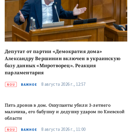
+ Загрузить
Фотография
изображение
+ Добавить ссылку на
Ссылка на медиа
медиа
Депутат от партии «Демократия дома»
+ Добавить текст
Текст новости
Александру Вершинин включен в украинскую
новости
базу данных «Миротворец». Реакция
парламентария
КОНТАКТНЫЙ ИСТОЧНИК
8 августа 2026 г., 12:57
NOU
ВАЖНОЕ
Анонимный источник
Имя
+ Моё имя
Пять дронов в дом. Оккупанты убили 3-летнего
мальчика, его бабушку и дедушку ударом по Киевской
Электронная почта
+ Мой email
области
8 августа 2026 г., 11:00
NOU
ВАЖНОЕ