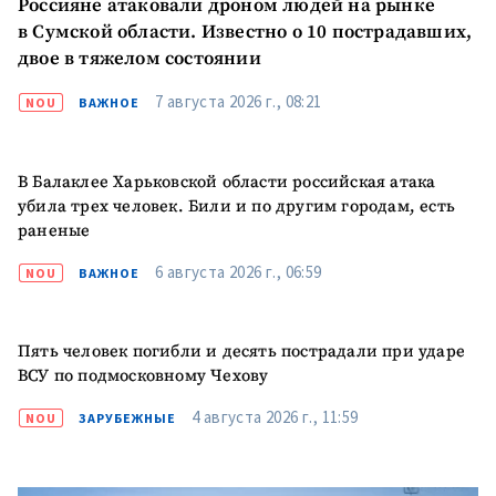
Россияне атаковали дроном людей на рынке
в Сумской области. Известно о 10 пострадавших,
ПОДДЕРЖАТЬ
двое в тяжелом состоянии
7 августа 2026 г., 08:21
NOU
ВАЖНОЕ
В Балаклее Харьковской области российская атака
убила трех человек. Били и по другим городам, есть
раненые
6 августа 2026 г., 06:59
NOU
ВАЖНОЕ
Пять человек погибли и десять пострадали при ударе
ВСУ по подмосковному Чехову
4 августа 2026 г., 11:59
NOU
ЗАРУБЕЖНЫЕ