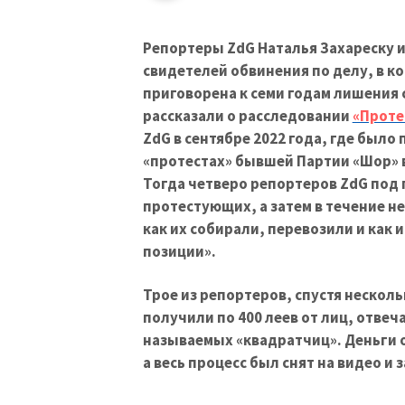
Репортеры ZdG Наталья Захареску и
свидетелей обвинения по делу, в к
приговорена к семи годам лишения 
рассказали о расследовании
«Проте
ZdG в сентябре 2022 года, где было
«протестах» бывшей Партии «Шор» в
Тогда четверо репортеров ZdG под
протестующих, а затем в течение н
как их собирали, перевозили и как
позиции».
Трое из репортеров, спустя несколь
получили по 400 леев от лиц, отвеч
называемых «квадратчиц». Деньги о
а весь процесс был снят на видео и 