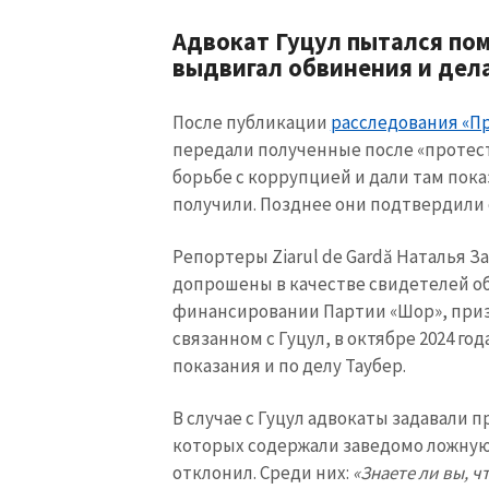
Адвокат Гуцул пытался по
выдвигал обвинения и де
После публикации
расследования «П
передали полученные после «протес
борьбе с коррупцией и дали там пока
получили. Позднее они подтвердили с
Репортеры Ziarul de Gardă Наталья З
допрошены в качестве свидетелей о
финансировании Партии «Шор», приз
связанном с Гуцул, в октябре 2024 го
МОЯ НОВОСТЬ
показания и по делу Таубер.
Заголовок новост
В случае с Гуцул адвокаты задавали
которых содержали заведомо ложную
Фотография
отклонил. Среди них:
«Знаете ли вы, чт