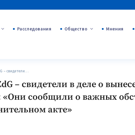
Расследования
Общество
Мнения
+53
+312
+75
 – свидетели…
dG – свидетели в деле о выне
: «Они сообщили о важных обс
нительном акте»