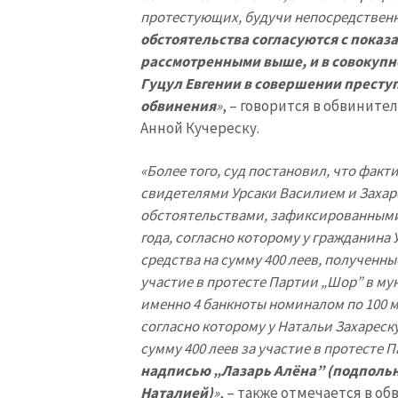
протестующих, будучи непосредственн
обстоятельства согласуются с показ
рассмотренными выше, и в совокупн
Гуцул Евгении в совершении преступ
обвинения
»
, – говорится в обвинит
Анной Кучереску.
«Более того, суд постановил, что фак
свидетелями Урсаки Василием и Захаре
обстоятельствами, зафиксированными 
года, согласно которому у гражданина
средства на сумму 400 леев, полученны
участие в протесте Партии „Шор” в му
именно 4 банкноты номиналом по 100 мо
согласно которому у Натальи Захареск
сумму 400 леев за участие в протесте П
надписью „Лазарь Алёна” (подполь
Наталией)
»
, – также отмечается в о