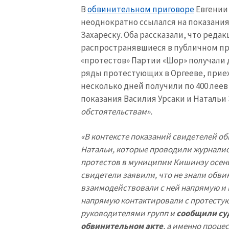
В
обвинительном приговоре
Евгении 
неоднократно ссылался на показания
Захареску. Оба рассказали, что реда
распространявшиеся в публичном про
«протестов» Партии «Шор» получали д
ряды протестующих в Оргееве, приех
несколько дней получили по 400 леев 
показания Василия Урсаки и Натальи
обстоятельствам».
«В контексте показаний свидетелей об
Натальи, которые проводили журналис
протестов в муниципии Кишинэу осенью 
свидетели заявили, что не знали обви
взаимодействовали с ней напрямую и 
напрямую контактировали с протесту
руководителями групп и
сообщили су
обвинительном акте
, а именно проце