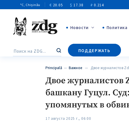
€
20.05
$
17.38
₽
0.214
°C
, Chișinău
Новости
Политика
+4969
ПОДДЕРЖАТЬ
Поиск
+144
Principală
—
Важное
— Двое журналистов ZdG
Двое журналистов Z
башкану Гуцул. Суд
упомянутых в обви
17 августа 2025 г., 06:00