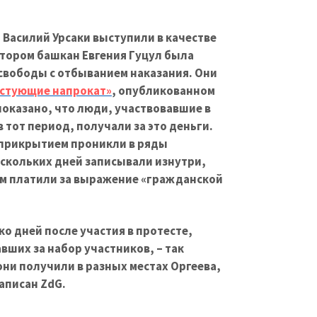
 Василий Урсаки выступили в качестве
отором башкан Евгения Гуцул была
свободы с отбыванием наказания. Они
стующие напрокат»
, опубликованном
 показано, что люди, участвовавшие в
 тот период, получали за это деньги.
 прикрытием проникли в ряды
ескольких дней записывали изнутри,
 им платили за выражение «гражданской
ко дней после участия в протесте,
авших за набор участников, – так
ни получили в разных местах Оргеева,
записан ZdG.