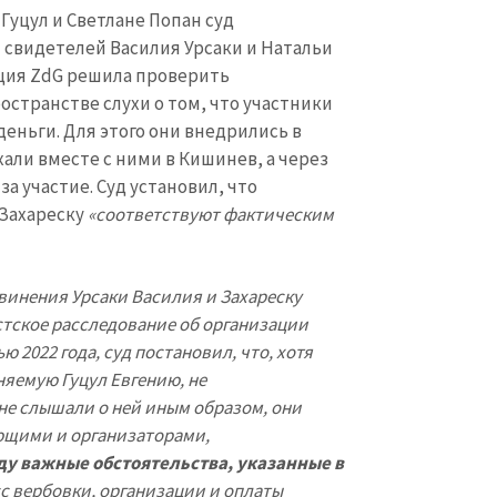
Гуцул и Светлане Попан суд
 свидетелей Василия Урсаки и Натальи
кция ZdG решила проверить
странстве слухи о том, что участники
еньги. Для этого они внедрились в
али вместе с ними в Кишинев, а через
за участие. Суд установил, что
 Захареску
«соответствуют фактическим
винения Урсаки Василия и Захареску
тское расследование об организации
2022 года, суд постановил, что, хотя
няемую Гуцул Евгению, не
не слышали о ней иным образом, они
ющими и организаторами,
ду важные обстоятельства, указанные в
сс вербовки, организации и оплаты