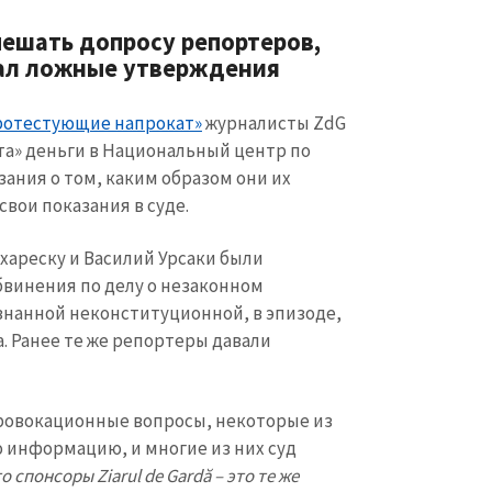
мешать допросу репортеров,
лал ложные утверждения
ротестующие напрокат»
журналисты ZdG
та» деньги в Национальный центр по
зания о том, каким образом они их
вои показания в суде.
ахареску и Василий Урсаки были
бвинения по делу о незаконном
нанной неконституционной, в эпизоде,
да. Ранее те же репортеры давали
КОНТАКТНЫЙ ИСТОЧНИК
Анонимный источни
и
+ Добавить заголовок
 провокационные вопросы, некоторые из
Имя
+ Моё им
 информацию, и многие из них суд
+ Загрузить изображение
о спонсоры Ziarul de Gardă – это те же