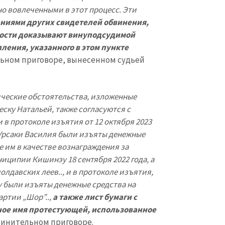
о вовлеченными в этот процесс. Эти
аниями других свидетелей обвинения,
ости доказывают вину
подсудимой
ления, указанного в этом пункте
ельном приговоре, вынесенном судьей
тические обстоятельства, изложенные
ску Натальей, также согласуются с
в протоколе изъятия от 12 октября 2023
 Урсаки Василия были изъяты денежные
е им в качестве вознаграждения за
ниципии Кишинэу 18 сентября 2022 года, а
лдавских леев.., и в протоколе изъятия,
у были изъяты денежные средства на
артии „Шор”..,
а также лист бумаги с
ное имя протестующей, использованное
бвинительном приговоре.