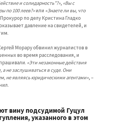
Электронная почта
+ Мой ema
Действие и солидарность”?»
,
«Вы с
+ Добавить ссылку на медиа
ы по 100 леев?»
или
«Знаете ли вы, что
. Прокурор по делу Кристина Гладко
Телефон
+ Личный те
оказывает давление на свидетелей, и
тим.
Я прочитал(а) и согл
+ Добавить текст новости
политикой конфид
 Сергей Морару обвинил журналистов в
ОТПРАВИТЬ Н
шенных во время расследования, и
опрашивали.
«Эти незаконные действия
а не заслушиваться в суде. Они
ем, не являясь юридическими агентами»
, –
нил.
ют вину подсудимой Гуцул
тупления, указанного в этом