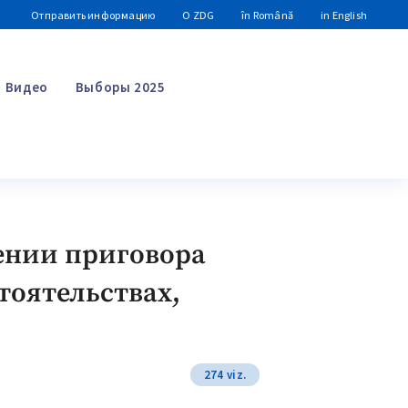
Отправить информацию
О ZDG
în Română
in English
Видео
Выборы 2025
Поиск
сении приговора
тоятельствах,
274 viz.