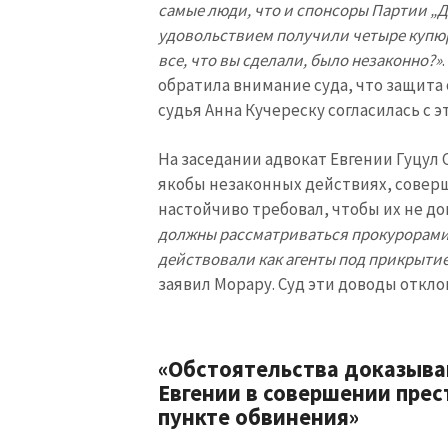
самые люди, что и спонсоры Партии „
Ссылка на медиа
удовольствием получили четыре купюр
все, что вы сделали, было незаконно?»
обратила внимание суда, что защита 
судья Анна Кучереску согласилась с э
Текст новости
На заседании адвокат Евгении Гуцул
якобы незаконных действиях, совер
настойчиво требовал, чтобы их не д
должны рассматриваться прокурорами, 
действовали как агенты под прикрыти
заявил Морару. Суд эти доводы откло
«Обстоятельства доказыва
Евгении в совершении прес
пункте обвинения»