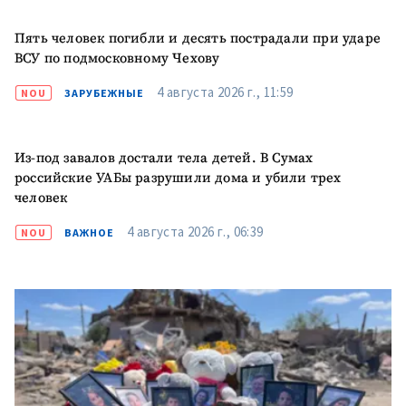
+ Добавить текст
Текст новости
новости
Пять человек погибли и десять пострадали при ударе
ВСУ по подмосковному Чехову
КОНТАКТНЫЙ ИСТОЧНИК
4 августа 2026 г., 11:59
NOU
ЗАРУБЕЖНЫЕ
Анонимный источник
Имя
+ Моё имя
Из-под завалов достали тела детей. В Сумах
российские УАБы разрушили дома и убили трех
человек
Электронная почта
+ Мой email
4 августа 2026 г., 06:39
NOU
ВАЖНОЕ
Телефон
+ Личный телефон
Я прочитал(а) и согласен(на)
с
политикой
конфиденциальности
.
ОТПРАВИТЬ НОВОСТЬ