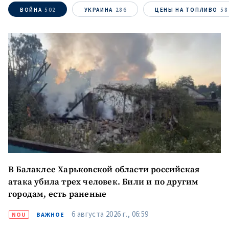
ВОЙНА
502
УКРАИНА
286
ЦЕНЫ НА ТОПЛИВО
58
МОЯ НОВОСТЬ
+ Добавить
Заголовок новости
заголовок
+ Загрузить
Фотография
изображение
В Балаклее Харьковской области российская
атака убила трех человек. Били и по другим
+ Добавить ссылку на
Ссылка на медиа
городам, есть раненые
медиа
6 августа 2026 г., 06:59
NOU
ВАЖНОЕ