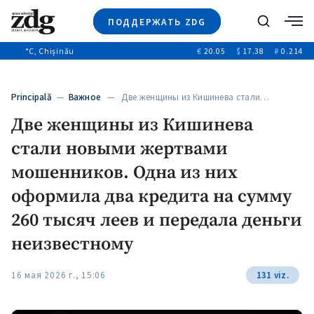
ПОДДЕРЖАТЬ ZDG
Поиск
°C
, Chișinău
€
20.05
$
17.38
₽
0.214
Новости
+4969
+144
Политика
+53
Principală
—
Важное
— Две женщины из Кишинева стали…
Расследования
Две женщины из Кишинева
Общество
+312
+75
стали новыми жертвами
Мнения
Видео
мошенников. Одна из них
Выборы 2025
оформила два кредита на сумму
260 тысяч леев и передала деньги
неизвестному
16 мая 2026 г., 15:06
131 viz.