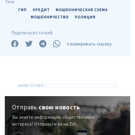
Теги:
ГИП
КРЕДИТ
МОШЕННИЧЕСКАЯ СХЕМА
Отправить
О ZDG
информацию
МОШЕННИЧЕСТВО
ПОЛИЦИЯ
în Română
in English
Поделиться статьей:
Скопировать ссылку
Отправь
свою новость
Вы знаете информацию общественного
интереса? Отправьте её на ZdG