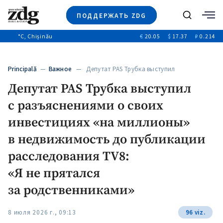
ПОДДЕРЖАТЬ ZDG
Поиск
°C
, Chișinău
€
20.05
$
17.37
₽
0.214
Новости
+4969
+144
Политика
+53
Principală
—
Важное
— Депутат PAS Трубка выступил
Расследования
с разъяснениями…
Депутат PAS Трубка выступил
Общество
+312
+75
с разъяснениями о своих
Мнения
Видео
инвестициях «на миллионы»
Выборы 2025
в недвижимость до публикации
расследования TV8:
«Я не прятался
за родственниками»
8 июля 2026 г., 09:13
96 viz.