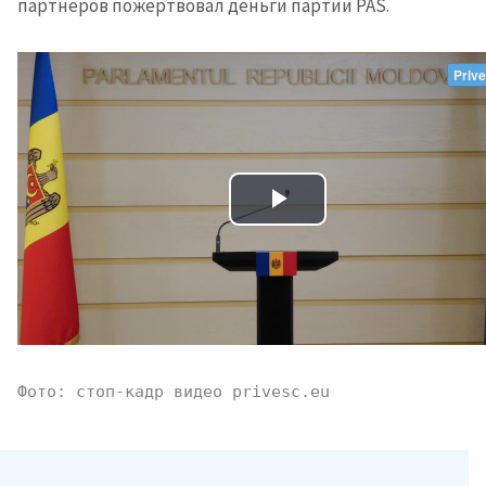
партнеров пожертвовал деньги партии PAS.
МОЯ НОВОСТЬ
+ Добавить
Заголовок новости
заголовок
+ Загрузить
Фотография
изображение
Фото: стоп-кадр видео privesc.eu
+ Добавить ссылку на
Ссылка на медиа
медиа