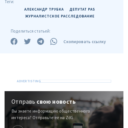
Теги:
+ Добавить текст
Текст новости
новости
АЛЕКСАНДР ТРУБКА
ДЕПУТАТ PAS
ЖУРНАЛИСТСКОЕ РАССЛЕДОВАНИЕ
КОНТАКТНЫЙ ИСТОЧНИК
Поделиться статьей:
Анонимный источник
Скопировать ссылку
Имя
+ Моё имя
Электронная почта
+ Мой email
Телефон
+ Личный телефон
Я прочитал(а) и согласен(на)
Отправь
свою новость
с
политикой
конфиденциальности
.
Вы знаете информацию общественного
интереса? Отправьте её на ZdG
ОТПРАВИТЬ НОВОСТЬ