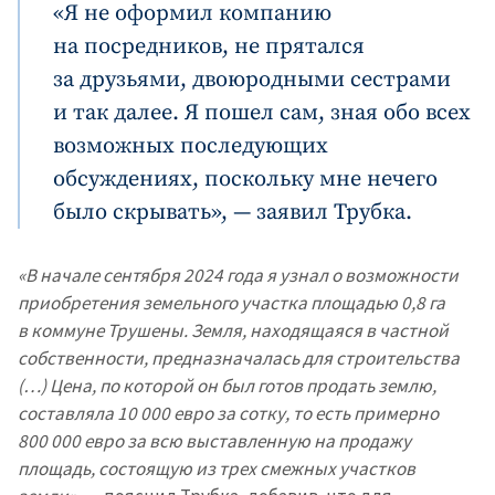
«Я не оформил компанию
на посредников, не прятался
за друзьями, двоюродными сестрами
и так далее. Я пошел сам, зная обо всех
возможных последующих
обсуждениях, поскольку мне нечего
было скрывать», — заявил Трубка.
«В начале сентября 2024 года я узнал о возможности
приобретения земельного участка площадью 0,8 га
в коммуне Трушены. Земля, находящаяся в частной
собственности, предназначалась для строительства
(…) Цена, по которой он был готов продать землю,
составляла 10 000 евро за сотку, то есть примерно
800 000 евро за всю выставленную на продажу
Отправить
О ZDG
информацию
площадь, состоящую из трех смежных участков
în Română
in English