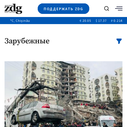
ПОДДЕРЖАТЬ ZDG
Поиск
°C
, Chișinău
€
20.05
$
17.37
₽
0.214
Новости
+4971
+144
Политика
+53
Зарубежные
Расследования
Общество
+312
+75
Мнения
Видео
Выборы 2025