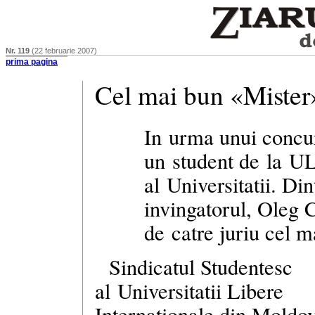
Nr. 119
(22 februarie 2007)
prima pagina
Cel mai bun «Mister
In urma unui concur
un student de la U
al Universitatii. Din
invingatorul, Oleg 
de catre juriu cel m
Sindicatul Studentesc
al Universitatii Libere
Internationale din Moldo