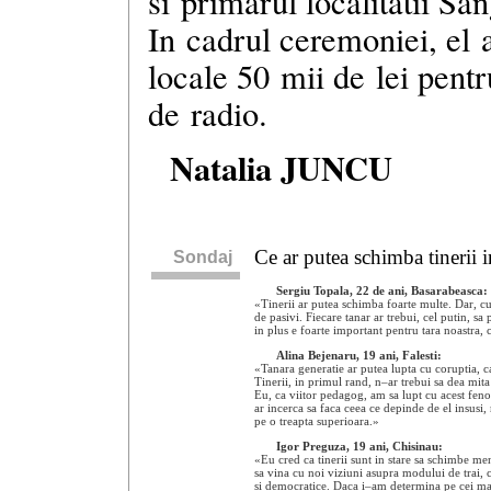
si primarul localitatii Sa
In cadrul ceremoniei, el a
locale 50 mii de lei pentr
de radio.
Natalia JUNCU
Ce ar putea schimba tinerii
Sondaj
Sergiu Topala, 22 de ani, Basarabeasca:
«Tinerii ar putea schimba foarte multe. Dar, cu
de pasivi. Fiecare tanar ar trebui, cel putin, sa 
in plus e foarte important pentru tara noastra, 
Alina Bejenaru, 19 ani, Falesti:
«Tanara generatie ar putea lupta cu coruptia,
Tinerii, in primul rand,
n–ar
trebui sa dea mita 
Eu, ca viitor pedagog, am sa lupt cu acest fen
ar incerca sa faca ceea ce depinde de el insusi, 
pe o treapta superioara.»
Igor Preguza, 19 ani, Chisinau:
«Eu cred ca tinerii sunt in stare sa schimbe men
sa vina cu noi viziuni asupra modului de trai,
si democratice. Daca
i–am
determina pe cei mai