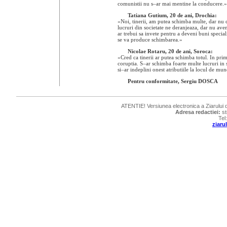
comunistii nu
s–ar
mai mentine la conducere.»
Tatiana Gutium, 20 de ani, Drochia:
«Noi, tinerii, am putea schimba multe, dar nu 
lucruri din societate ne deranjeaza, dar nu ave
ar trebui sa invete pentru a deveni buni special
se va produce schimbarea.»
Nicolae Rotaru, 20 de ani, Soroca:
«Cred ca tinerii ar putea schimba totul. In pri
coruptia.
S–ar
schimba foarte multe lucruri in s
si–ar
indeplini onest atributiile la locul de mun
Pentru conformitate, Sergiu DOSCA
ATENTIE! Versiunea electronica a Ziarului de
Adresa redactiei:
st
Tel
ziar