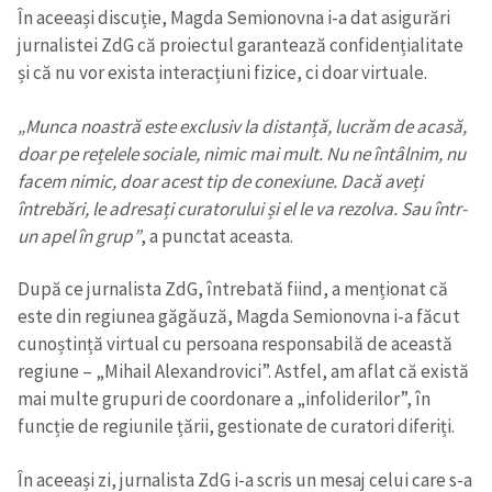
În aceeași discuție, Magda Semionovna i-a dat asigurări
jurnalistei ZdG că proiectul garantează confidențialitate
și că nu vor exista interacțiuni fizice, ci doar virtuale.
„Munca noastră este exclusiv la distanță, lucrăm de acasă,
doar pe rețelele sociale, nimic mai mult.
Nu ne întâlnim, nu
facem nimic, doar acest tip de conexiune. Dacă aveți
întrebări, le adresați curatorului și el le va rezolva. Sau într-
un apel în grup”
, a punctat aceasta.
După ce jurnalista ZdG, întrebată fiind, a menționat că
este din regiunea găgăuză, Magda Semionovna i-a făcut
cunoștință virtual cu persoana responsabilă de această
regiune – „Mihail Alexandrovici”. Astfel, am aflat că există
mai multe grupuri de coordonare a „infoliderilor”, în
funcție de regiunile țării, gestionate de curatori diferiți.
În aceeași zi, jurnalista ZdG i-a scris un mesaj celui care s-a