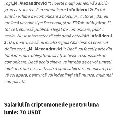
rog!
„M. Alexandrovici”:
Foarte mulți oameni văd aici în
grup care lucrează în comunicare.
Infoliderul 2:
Eu tot
sunt în echipa de comunicare a blocului „Victorie”, dar eu
am încă un cont și pe Facebook, și pe TikTok, adăugător. Și
tot ce trebuie să publicăm legat de comunicare, public
acolo. Nu se intersectează cele două activități.
Infoliderul
3:
Da, pentru ca să nu încalci regula? Mai bine să creezi al
doilea cont.
„M. Alexandrovici”:
Dacă voi faceți parte din
InfoLider, nu e obligatoriu să fiți activiști responsabili de
comunicare. Dacă acolo cineva va întreba de ce voi sunteți
infolideri, dar nu și activiști responsabili de comunicare, eu
vă voi apăra, pentru că voi îndepliniți altă muncă, mult mai
complicată.
Salariul în criptomonede pentru luna
iunie: 70 USDT