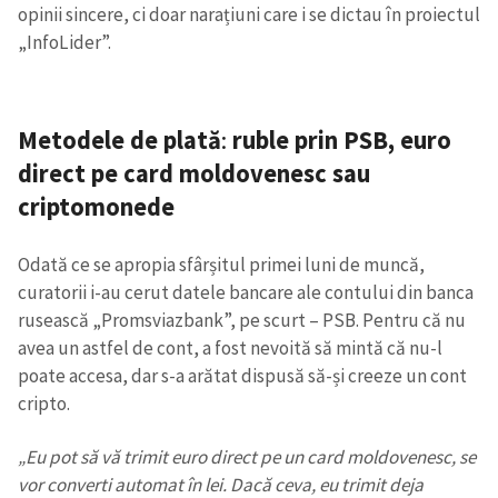
opinii sincere, ci doar narațiuni care i se dictau în proiectul
„InfoLider”.
Metodele de plată
:
ruble prin PSB, euro
direct pe card moldovenesc sau
criptomonede
Odată ce se apropia sfârșitul primei luni de muncă,
curatorii i-au cerut datele bancare ale contului din banca
rusească „Promsviazbank”, pe scurt – PSB. Pentru că nu
avea un astfel de cont, a fost nevoită să mintă că nu-l
poate accesa, dar s-a arătat dispusă să-și creeze un cont
cripto.
„Eu pot să vă trimit euro direct pe un card moldovenesc, se
vor converti automat în lei. Dacă ceva, eu trimit deja