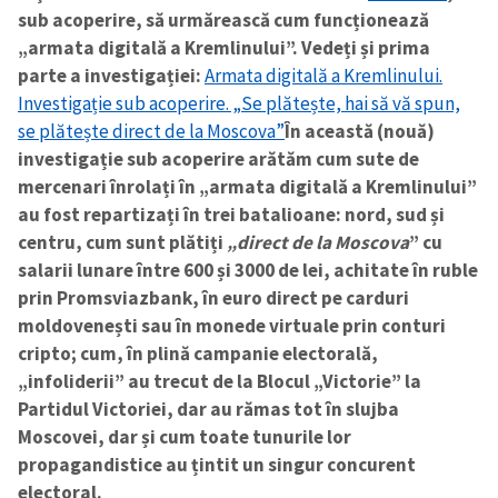
sub acoperire, să urmărească cum funcționează
„armata digitală a Kremlinului”.
Vedeți și prima
parte a investigației:
Armata digitală a Kremlinului.
Investigație sub acoperire. „Se plătește, hai să vă spun,
se plătește direct de la Moscova”
În această (nouă)
investigație sub acoperire arătăm cum sute de
mercenari înrolați în „armata digitală a Kremlinului”
au fost repartizați în trei batalioane: nord, sud și
centru, cum sunt plătiți
„direct de la Moscova
” cu
salarii lunare între 600 și 3000 de lei, achitate în ruble
prin Promsviazbank, în euro direct pe carduri
moldovenești sau în monede virtuale prin conturi
cripto; cum, în plină campanie electorală,
„infoliderii” au trecut de la Blocul „Victorie” la
Partidul Victoriei, dar au rămas tot în slujba
Moscovei, dar și cum toate tunurile lor
propagandistice au țintit un singur concurent
electoral.