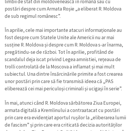
limbii de stat din moldovenească în română sau cu
postări despre cum Armata Roșie „a eliberat R. Moldova
CONTACT SURSĂ
de sub regimul românesc”.
Sursă anonimă
În aprilie, cele mai importante atacuri informaționale au
Nume
+ Numele meu
fost despre cum Statele Unite ale Americii nu ar mai
susține R. Moldova și despre cum R. Moldova s-ar înarma,
pregătindu-se de război. Tot în aprilie, profitând de
Email
+ Emailul meu
scandalul deja iscat privind Legea amnistiei, rețeaua de
trolli controlată de la Moscova a inflamat și mai mult
Telefon
+ Telefon personal
subiectul. Una dintre însărcinările primite a fost crearea
unor postări prin care să fie transmisă ideea că „PAS
Am citit și sunt de
eliberează cei mai periculoși criminali și ucigași în serie”.
acord cu
politica de
confidențialitate
.
În mai, atunci când R. Moldova sărbătorea Ziua Europei,
TRIMITE ȘTIREA
armata digitală a Kremlinului a contraatacat cu postări
prin care era evidențiat aportul rușilor la „eliberarea lumii
de fascism” și prin care era criticată decizia autorităților