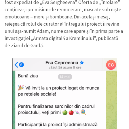
fost expediat de „Eva Sergheevna”. Oferta de „înrolare”
conținea și promisiuni de remunerare, mascate sub niște
emoticoane – mere și bomboane. Din același mesaj,
reieșea că rolul de curator al întregului proiect îi revine
unui așa-numit Adam, nume care apare și în prima parte a
investigației „Armata digitală a Kremlinului”, publicată
de Ziarul de Gardă.