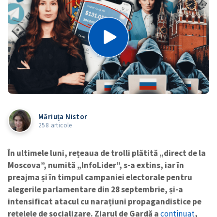
Măriuța Nistor
258 articole
În ultimele luni, rețeaua de trolli plătită „direct de la
Moscova”, numită „InfoLider”, s-a extins, iar în
preajma și în timpul campaniei electorale pentru
alegerile parlamentare din 28 septembrie, și-a
intensificat atacul cu narațiuni propagandistice pe
rețelele de socializare. Ziarul de Gardă a
continuat
,