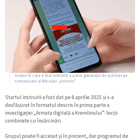
Grupul în care a fost instruită a patra generație de activiști pe
comunicare ai Blocului „Victorie”
Startul instruirii a fost dat pe 8 aprilie 2025 și s-a
desfășurat în formatul descris în prima parte a
investigației „Armata digitală a Kremlinului”: lecții
combinate cu însărcinări.
Grupul poate fi accesat și în prezent, dar programul de