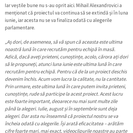
Iar veștile bune nu s-au oprit aici. Mihail Alexandrovici a
menționat că proiectul va continua să se extindă și în luna
iunie, iar acesta nu se va finaliza odată cu alegerile
parlamentare.
„Aș dori, de asemenea, să vă spun că aceasta este ultima
noastră lună în care recrutăm pentru echipă în masă.
Adică, dacă aveți prieteni, cunoștințe, acolo, cărora ați dori
să le propuneți, atunci luna iunie este ultima lună în care
recrutăm pentru echipă. Pentru că de la un proiect deschis
devenim închis. Acum vom lucra la calitate, nu la cantitate.
Prin urmare, este ultima lună în care putem invita prieteni,
cunoștințe, rude să participe la acest proiect. Acest lucru
este foarte important, deoarece nu mai sunt multe zile
până la alegeri. Iulie, august și în septembrie sunt deja
alegeri. Dar asta nu înseamnă că proiectul nostru se va
încheia odată cu alegerile. Își arată eficacitatea – arătăm
cifre foarte mari, mai exact, videoclipurile noastre au parte