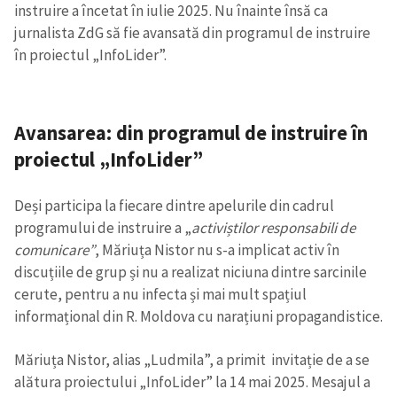
instruire a încetat în iulie 2025. Nu înainte însă ca
jurnalista ZdG să fie avansată din programul de instruire
în proiectul „InfoLider”.
Avansarea: din programul de instruire în
proiectul „InfoLider”
Deși participa la fiecare dintre apelurile din cadrul
programului de instruire a „
activiștilor responsabili de
comunicare”
, Măriuța Nistor nu s-a implicat activ în
discuțiile de grup și nu a realizat niciuna dintre sarcinile
cerute, pentru a nu infecta și mai mult spațiul
informațional din R. Moldova cu narațiuni propagandistice.
Măriuța Nistor, alias „Ludmila”, a primit invitație de a se
alătura proiectului „InfoLider” la 14 mai 2025. Mesajul a