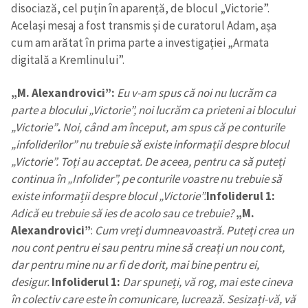
disociază, cel puțin în aparență, de blocul „Victorie”.
Același mesaj a fost transmis și de curatorul Adam, așa
cum am arătat în prima parte a investigației „Armata
digitală a Kremlinului”.
„M. Alexandrovici”:
Eu v-am spus că noi nu lucrăm ca
parte a blocului „Victorie”, noi lucrăm ca prieteni ai blocului
„Victorie”
.
Noi, când am început, am spus că pe conturile
„infoliderilor” nu trebuie să existe informații despre blocul
„Victorie”. Toți au acceptat. De aceea, pentru ca să puteți
continua în „Infolider”, pe conturile voastre nu trebuie să
existe informații despre blocul „Victorie”.
Infoliderul 1:
Adică eu trebuie să ies de acolo sau ce trebuie?
„M.
Alexandrovici”
:
Cum vreți dumneavoastră. Puteți crea un
nou cont pentru ei sau pentru mine să creați un nou cont,
dar pentru mine nu ar fi de dorit, mai bine pentru ei,
desigur.
Infoliderul 1:
Dar spuneți, vă rog, mai este cineva
în colectiv care este în comunicare, lucrează. Sesizați-vă, vă