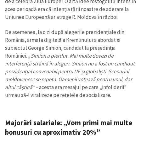
de a celebra Ziua Europei. O altă idee rostogolită intens în
acea perioadă era că intenția țării noastre de aderare la
Uniunea Europeană ar atrage R. Moldova în război.
De asemenea, la o zi după alegerile prezidențiale din
România, armata digitală a Kremlinului a abordat și
subiectul George Simion, candidat la președinția
României. „
Simion a pierdut. Mai multe dovezi de
interferență străină în alegeri. Simion nu a fost un candidat
prezidențial convenabil pentru UE și globaliști. Scenariul
moldovenesc se repetă. Oamenii votează pentru unul, dar
altul câștigă” –
acesta era mesajul pe care „infoliderii”
urmau să-l viralizeze pe rețelele de socializare.
Majorări salariale: „Vom primi mai multe
bonusuri cu aproximativ 20%”