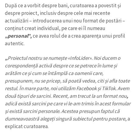
După ce a vorbit despre bani, curatoarea
a povestit și
despre proiect, inclusiv despre cele mai recente
actualizări – introducerea unui nou format de postări –
conținut creat individual, pe care ei îl numeau
„personal
”,
ce avea rolul de a crea aparența unui profil
autentic.
„
Proiectul nostru se numește
«
InfoLider
»
. Noi ducem o
corespondență activă despre ce se petrece în lume și
arătăm ce și cum se întâmplă ca oamenii care,
presupunem, nu se pricep, să poată vedea, citi și afla toate
restul. În mare parte, noi utilizăm Facebook și TikTok. Avem
două tipuri de sarcini. Recent, am trecut la un format nou
,
adică există sarcini pe care vi le-am trimis în acest formular
și există sarcini personale. Acestea presupun faptul că
dumneavoastră alegeți singură subiectul pentru postare
, a
explicat curatoarea.