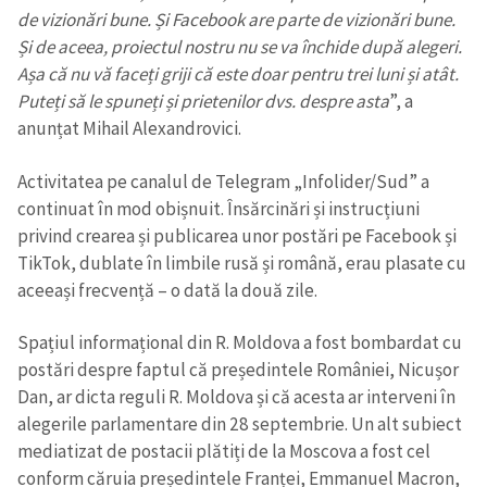
de vizionări bune. Și Facebook are parte de vizionări bune.
Și de aceea, proiectul nostru nu se va închide după alegeri.
Așa că nu vă faceți griji că este doar pentru trei luni și atât.
Puteți să le spuneți și prietenilor dvs. despre asta
”, a
anunțat Mihail Alexandrovici.
Activitatea pe canalul de Telegram „Infolider/Sud” a
continuat în mod obișnuit. Însărcinări și instrucțiuni
privind crearea și publicarea unor postări pe Facebook și
TikTok, dublate în limbile rusă și română, erau plasate cu
aceeași frecvență – o dată la două zile.
Spațiul informațional din R. Moldova a fost bombardat cu
postări despre faptul că președintele României, Nicușor
Dan, ar dicta reguli R. Moldova și că acesta ar interveni în
alegerile parlamentare din 28 septembrie. Un alt subiect
mediatizat de postacii plătiți de la Moscova a fost cel
conform căruia președintele Franței, Emmanuel Macron,