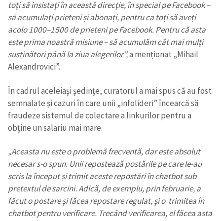
toți să insistați în această direcție, în special pe Facebook –
să acumulați prieteni și abonați, pentru ca toți să aveți
acolo 1000–1500 de prieteni pe Facebook. Pentru că asta
este prima noastră misiune – să acumulăm cât mai mulți
susținători până la ziua alegerilor”,
a menționat „Mihail
Alexandrovici”.
În cadrul aceleiași ședințe, curatorul a mai spus că au fost
semnalate și cazuri în care unii „infolideri” încearcă să
fraudeze sistemul de colectare a linkurilor pentru a
obține un salariu mai mare.
„Aceasta nu este o problemă frecventă, dar este absolut
necesar s-o spun. Unii repostează postările pe care le-au
scris la început și trimit aceste repostări în chatbot sub
pretextul de sarcini. Adică, de exemplu, prin februarie, a
făcut o postare și făcea repostare regulat, și o trimitea în
chatbot pentru verificare. Trecând verificarea, el făcea asta