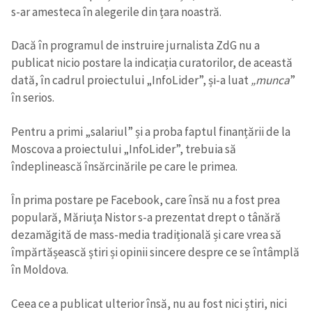
s-ar amesteca în alegerile din țara noastră.
Dacă în programul de instruire jurnalista ZdG nu a
publicat nicio postare la indicația curatorilor, de această
dată, în cadrul proiectului „InfoLider”, și-a luat
„munca
”
în serios.
Pentru a primi „salariul” și a proba faptul finanțării de la
Moscova a proiectului „InfoLider”, trebuia să
îndeplinească însărcinările pe care le primea.
În prima postare pe Facebook, care însă nu a fost prea
populară, Măriuța Nistor s-a prezentat drept o tânără
dezamăgită de mass-media tradițională și care vrea să
împărtășească știri și opinii sincere despre ce se întâmplă
în Moldova.
Ceea ce a publicat ulterior însă, nu au fost nici știri, nici