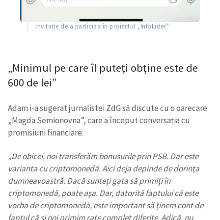
Invitație de a participa în proiectul „InfoLider”
„Minimul pe care îl puteți obține este de
600 de lei”
Adam i-a sugerat jurnalistei ZdG să discute cu o oarecare
„Magda Semionovna”, care a început conversația cu
promisiuni financiare.
„De obicei, noi transferăm bonusurile prin PSB. Dar este
varianta cu criptomonedă. Aici deja depinde de dorința
dumneavoastră. Dacă sunteți gata să primiți în
criptomonedă, poate așa. Dar, datorită faptului că este
vorba de criptomonedă, este important să ținem cont de
faptul că și noi primim rate complet diferite. Adică, nu