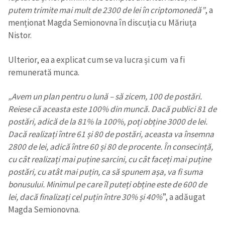
putem trimite mai mult de 2300 de lei în criptomonedă”
, a
menționat Magda Semionovna în discuția cu Măriuța
Nistor.
Ulterior, ea a explicat cum se va lucra și cum va fi
remunerată munca.
„Avem un plan pentru o lună – să zicem, 100 de postări.
Reiese că aceasta este 100% din muncă. Dacă publici 81 de
postări, adică de la 81% la 100%, poți obține 3000 de lei.
Dacă realizați între 61 și 80 de postări, aceasta va însemna
2800 de lei, adică între 60 și 80 de procente. În consecință,
cu cât realizați mai puține sarcini, cu cât faceți mai puține
postări, cu atât mai puțin, ca să spunem așa, va fi suma
bonusului. Minimul pe care îl puteți obține este de 600 de
lei, dacă finalizați cel puțin între 30% și 40%
”, a adăugat
Magda Semionovna.