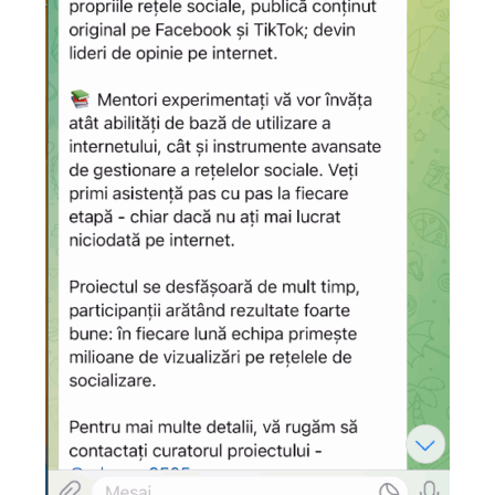
Trimite o informație
Despre ZdG
in English
на русском