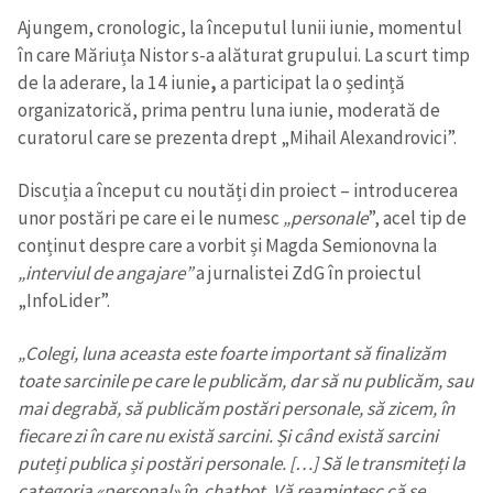
Ajungem, cronologic, la începutul lunii iunie, momentul
în care Măriuța Nistor s-a alăturat grupului. La scurt timp
de la aderare, la 14 iunie
,
a participat la o ședință
organizatorică, prima pentru luna iunie, moderată de
curatorul care se prezenta drept „Mihail Alexandrovici”.
Discuția a început cu noutăți din proiect – introducerea
unor postări pe care ei le numesc
„personale
”, acel tip de
conținut despre care a vorbit și Magda Semionovna la
„interviul de angajare”
a jurnalistei ZdG în proiectul
„InfoLider”.
„Colegi, luna aceasta este foarte important să finalizăm
toate sarcinile pe care le publicăm, dar să nu publicăm, sau
mai degrabă, să publicăm postări personale, să zicem, în
fiecare zi în care nu există sarcini. Și când există sarcini
puteți publica și postări personale. […] Să le transmiteți la
categoria
«
personal
»
în chatbot. Vă reamintesc că se