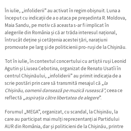
În iulie, „infoliderii” au activat în regim obișnuit. Luna a
început cu indicații de a o ataca pe președinta R. Moldova,
Maia Sandu, pe motiv că aceasta s-ar fi implicat în
alegerile din România și că ar trăda interesul național,
întrucât deține și cetățenia acestei țări, narațiuni
promovate pe larg și de politicienii pro-ruși de la Chișinău.
Tot în iulie, în contextul concertului cu artiștii ruși Leonid
Agutin și Liusea Cebotina, organizat de Renato Usatîi în
centrul Chișinăului, „infoliderii” au primit indicația de a
scrie postări prin care să transmită mesajul că „
la
Chișinău, oamenii dansează pe muzică rusească”,
ceea ce
reflectă „
aspirația către libertatea de alegere
”.
Forumul „MEGA”, organizat, cu scandal, la Chișinău, la
care au participat mai mulți reprezentanți ai Partidului
AUR din România, dar și politicieni de la Chișinău, printre