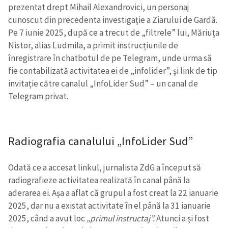
prezentat drept Mihail Alexandrovici, un personaj
cunoscut din precedenta investigație a Ziarului de Gardă.
Pe 7 iunie 2025,
după ce a trecut de „filtrele” lui, Măriuța
Nistor, alias Ludmila, a primit instrucțiunile de
înregistrare în chatbotul de pe Telegram, unde urma să
fie contabilizată activitatea ei de „infolider”, și link de tip
invitație către canalul „InfoLider Sud” – un canal de
Telegram privat.
Radiografia canalului „InfoLider Sud”
Odată ce a accesat linkul, jurnalista ZdG a început să
radiografieze activitatea realizată în canal până la
aderarea ei. Așa a aflat că grupul a fost creat la 22 ianuarie
2025, dar nu a existat activitate în el până la 31 ianuarie
2025, când a avut loc
„primul instructaj”.
Atunci a și fost