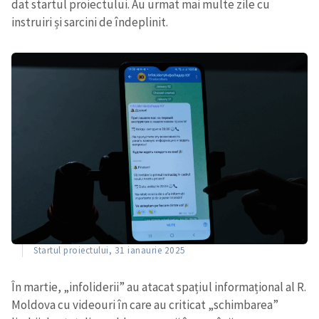
dat startul proiectului. Au urmat mai multe zile cu
instruiri și sarcini de îndeplinit.
ȘTIREA MEA
Titlu știre
+ Adaugă titlu
Fotografie
+ Încarcă imagine
Link media
+ Link media
Startul proiectului, 31 ianaurie 2025
În martie, „infoliderii” au atacat spațiul informațional al R.
Mesajul știrei
+ Mesajul știrei
Moldova cu videouri în care au criticat „schimbarea”