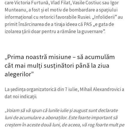
care Victoria Furtună, Vlad Filat, Vasile Costiuc sau Igor
Munteanu, a fost și el motiv de bombardare a spațiului
informațional cu retorici favorabile Rusiei. „Infoliderii” au
primit însărcinarea de a tiraja ideea că PAS „e gata de
izolarea țării doar pentru a rămâne la guvernare”.
„Prima noastră misiune – să acumulăm
cât mai mulți susținători până la ziua
alegerilor”
La ședința organizatorică din 7 iulie, Mihail Alexandrovici a
dat noi indicații.
„Voiam să vă spun că lunile iulie și august sunt declarate
luni de acumulare a abonaților. Este foarte important să
creștem în aceste două luni, de aceea, vă rog foarte mult pe