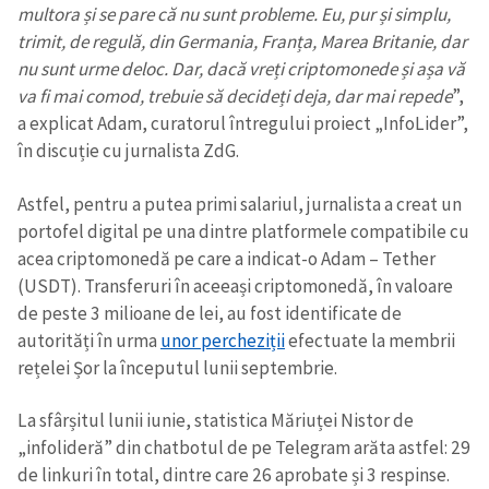
multora și se pare că nu sunt probleme. Eu, pur și simplu,
trimit, de regulă, din Germania, Franța, Marea Britanie, dar
nu sunt urme deloc. Dar, dacă vreți criptomonede și așa vă
va fi mai comod, trebuie să decideți deja, dar mai repede
”,
a explicat Adam, curatorul întregului proiect „InfoLider”,
în discuție cu jurnalista ZdG.
Astfel, pentru a putea primi salariul, jurnalista a creat un
portofel digital pe una dintre platformele compatibile cu
acea criptomonedă pe care a indicat-o Adam – Tether
(USDT). Transferuri în aceeași criptomonedă, în valoare
de peste 3 milioane de lei, au fost identificate de
autorități în urma
unor percheziții
efectuate la membrii
rețelei Șor la începutul lunii septembrie.
La sfârșitul lunii iunie, statistica Măriuței Nistor de
„infolideră” din chatbotul de pe Telegram arăta astfel: 29
de linkuri în total, dintre care 26 aprobate și 3 respinse.