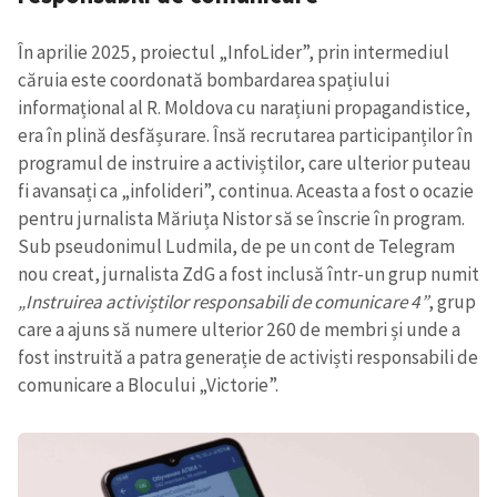
În aprilie 2025, proiectul „InfoLider”, prin intermediul
căruia este coordonată bombardarea spațiului
informațional al R. Moldova cu narațiuni propagandistice,
era în plină desfășurare. Însă recrutarea participanților în
programul de instruire a activiștilor, care ulterior puteau
fi avansați ca „infolideri”, continua. Aceasta a fost o ocazie
pentru jurnalista Măriuța Nistor să se înscrie în program.
Sub pseudonimul Ludmila, de pe un cont de Telegram
nou creat, jurnalista ZdG a fost inclusă într-un grup numit
„Instruirea activiștilor responsabili de comunicare 4”
, grup
care a ajuns să numere ulterior 260 de membri și unde a
fost instruită a patra generație de activiști responsabili de
comunicare a Blocului „Victorie”.