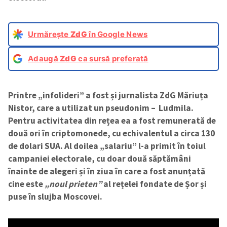
Urmărește
ZdG
în Google News
Adaugă
ZdG
ca sursă preferată
Printre „infolideri” a fost și jurnalista ZdG Măriuța
Nistor, care a utilizat un pseudonim – Ludmila.
Pentru activitatea din rețea ea a fost remunerată de
două ori în criptomonede, cu echivalentul a circa 130
de dolari SUA. Al doilea „salariu” l-a primit în toiul
campaniei electorale, cu doar două săptămâni
înainte de alegeri și în ziua în care a fost anunțată
cine este
„noul prieten”
al rețelei fondate de Șor și
puse în slujba Moscovei.