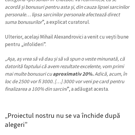
acordă și bonusuri pentru asta și, din cauza lipsei sarcinilor
personale… lipsa sarcinilor personale afectează direct
SUSȚINE
suma bonusurilor
”, a explicat curatorul.
Ulterior, același Mihail Alexandrovici a venit cu vești bune
pentru „infolideri”.
„Așa, aș vrea să vă dau și să vă spun o veste minunată, că
datorită faptului că avem rezultate excelente, vom primi
mai multe bonusuri cu
aproximativ 20%.
Adică, acum, în
loc de 2500 vor fi 3000. […] 3000 vor veni pe card pentru
finalizarea a 100% din sarcini
”, a adăugat acesta.
„Proiectul nostru nu se va închide după
alegeri”