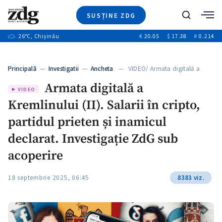
SUSȚINE ZDG
+4
Caută
+1
26
°C
, Chișinău
€
20.05
$
17.38
₽
0.214
Ştiri
+13
+10
Investigatii
Banii tăi
+3
Principală
—
Investigatii
—
Ancheta
— VIDEO/ Armata digitală a
Video
Kremlinului…
Armata digitală a
Special
VIDEO
Kremlinului (II). Salarii în cripto,
Blog
+1
ZdGust
partidul prieten și inamicul
declarat. Investigație ZdG sub
acoperire
18 septembrie 2025, 06:45
8383 viz.