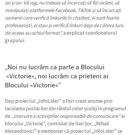
iar și iar. Vă rog, nu trebuie să încercați să fiți vicleni, să
manipulați platformele Facebook, TikTok și să încurcați
oamenii care verifică linkurile în chatbot, ei sunt foarte
profesioniști, ei stau și verifică linkuri deja de câteva luni,
de aceea au ochiul format”,
a explicat coordonatorul
grupului.
„Noi nu lucrăm ca parte a Blocului
«
Victorie
»
, noi lucrăm ca prieteni ai
Blocului
«
Victorie
»
”
Deși proiectul „InfoLider” a fost creat anume prin
racolarea postacilor din rândul celor școliți în programul
de
„Instruire a activiștilor responsabili de comunicare”
ai
blocului „Victorie”, controlat de Ilan Șor, „Mihail
Alexandrovici” a menționat că proiectul „InfoLider” se