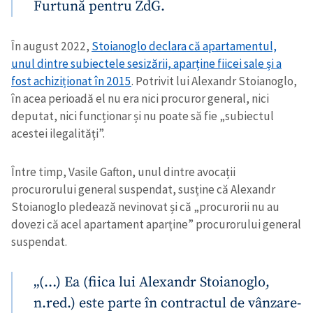
Furtună pentru ZdG.
În august 2022,
Stoianoglo declara că apartamentul,
unul dintre subiectele sesizării, aparține fiicei sale și a
fost achiziționat în 2015
. Potrivit lui Alexandr Stoianoglo,
în acea perioadă el nu era nici procuror general, nici
deputat, nici funcționar și nu poate să fie „subiectul
acestei ilegalități”.
Între timp, Vasile Gafton, unul dintre avocații
procurorului general suspendat, susține că Alexandr
Stoianoglo pledează nevinovat și că „procurorii nu au
dovezi că acel apartament aparține” procurorului general
suspendat.
„(…) Ea (fiica lui Alexandr Stoianoglo,
n.red.) este parte în contractul de vânzare-