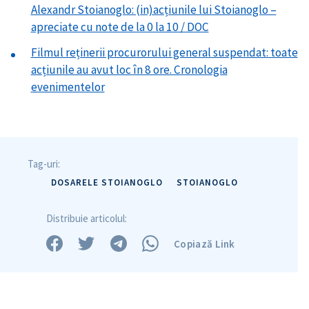
Alexandr Stoianoglo: (in)acțiunile lui Stoianoglo –
apreciate cu note de la 0 la 10 / DOC
Filmul reținerii procurorului general suspendat: toate
acțiunile au avut loc în 8 ore. Cronologia
evenimentelor
Tag-uri:
DOSARELE STOIANOGLO
STOIANOGLO
Distribuie articolul:
Copiază Link