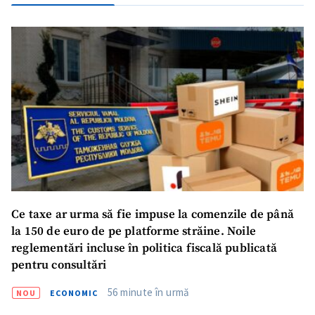
ȘTIREA MEA
Titlu știre
+ Adaugă titlu
Fotografie
+ Încarcă imagine
Ce taxe ar urma să fie impuse la comenzile de până
la 150 de euro de pe platforme străine. Noile
Link media
+ Link media
reglementări incluse în politica fiscală publicată
pentru consultări
56 minute în urmă
NOU
ECONOMIC
Mesajul știrei
+ Mesajul știrei