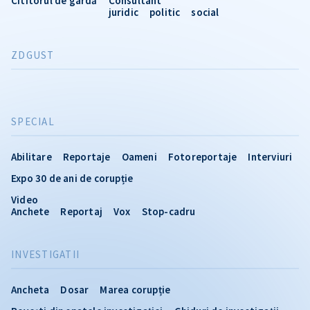
Cititorul de gardă
Consultant
juridic
politic
social
ZDGUST
SPECIAL
Abilitare
Reportaje
Oameni
Fotoreportaje
Interviuri
Expo 30 de ani de corupție
Video
Anchete
Reportaj
Vox
Stop-cadru
INVESTIGATII
Ancheta
Dosar
Marea corupție