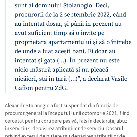
sunt ai domnului Stoianoglo. Deci,
procurorii de la 2 septembrie 2022, când
au intentat dosar, și până în prezent au
avut suficient timp să o invite pe
proprietara apartamentului și să o întrebe
de unde a luat acești bani. Ei doar au
intentat și gata (…). În prezent nu este
nicio măsură aplicată și nu pleacă
nicăieri, stă în țară (…)”, a declarat Vasile
Gafton pentru ZdG.
Alexandr Stoianoglo a fost suspendat din funcția de
procuror general la începutul lunii octombrie 2021, fiind
Trimite o informație
Despre ZdG
cercetat pentru corupere pasivă, fals în declarații, abuz
in English
на русском
în serviciu și depășirea atribuțiilor de serviciu. Dosarul
privind excesul de putere sau depășirea atribuțiilor de