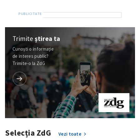
Trimite
știrea ta
Cunoști o informație
de interes public?
Trimite-o la ZdG
Selecția ZdG
Vezi toate