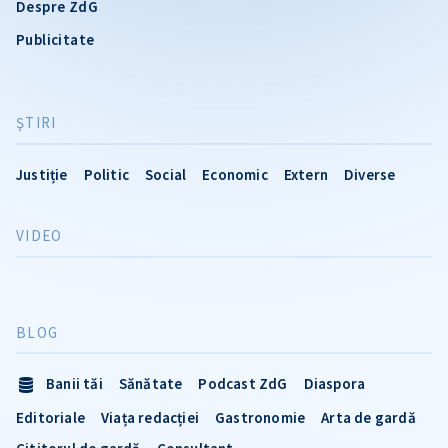
Despre ZdG
Publicitate
ŞTIRI
Justiție
Politic
Social
Economic
Extern
Diverse
VIDEO
BLOG
Banii tăi
Sănătate
Podcast ZdG
Diaspora
Editoriale
Viața redacției
Gastronomie
Arta de gardă