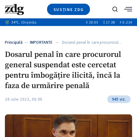
SUSȚINE ZDG
+4
Caută
+2
34
°C
, Chișinău
€
20.05
$
17.38
₽
0.214
Ştiri
+10
+7
Investigatii
Banii tăi
+5
Principală
—
IMPORTANTE
— Dosarul penal în care procurorul…
Video
Dosarul penal în care procurorul
Special
general suspendat este cercetat
Blog
+1
ZdGust
pentru îmbogățire ilicită, încă la
faza de urmărire penală
28 iulie 2023, 06:00
945 viz.