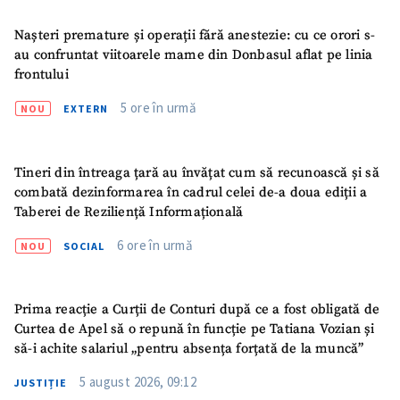
Nașteri premature și operații fără anestezie: cu ce orori s-
CONTACT SURSĂ
au confruntat viitoarele mame din Donbasul aflat pe linia
Sursă anonimă
frontului
5 ore în urmă
NOU
EXTERN
Nume
+ Numele meu
Email
+ Emailul meu
Tineri din întreaga țară au învățat cum să recunoască și să
combată dezinformarea în cadrul celei de-a doua ediții a
Taberei de Reziliență Informațională
Telefon
+ Telefon personal
6 ore în urmă
NOU
SOCIAL
Am citit și sunt de
acord cu
politica de
confidențialitate
.
Prima reacție a Curții de Conturi după ce a fost obligată de
Curtea de Apel să o repună în funcție pe Tatiana Vozian și
TRIMITE ȘTIREA
să-i achite salariul „pentru absența forțată de la muncă”
5 august 2026, 09:12
JUSTIȚIE