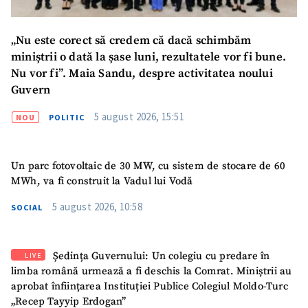
„Nu este corect să credem că dacă schimbăm
SUSȚINE
miniștrii o dată la șase luni, rezultatele vor fi bune.
Nu vor fi”. Maia Sandu, despre activitatea noului
Guvern
5 august 2026, 15:51
NOU
POLITIC
Un parc fotovoltaic de 30 MW, cu sistem de stocare de 60
MWh, va fi construit la Vadul lui Vodă
5 august 2026, 10:58
SOCIAL
Ședința Guvernului: Un colegiu cu predare în
LIVE
limba română urmează a fi deschis la Comrat. Miniștrii au
aprobat înființarea Instituției Publice Colegiul Moldo-Turc
„Recep Tayyip Erdogan”