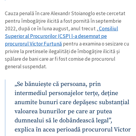
Cauza penală în care Alexandr Stoianoglo este cercetat
pentru îmbogățire ilicită a fost pornită în septembrie
2022, după ce în luna august, anul trecut ,
Consiliul
Superior al Procurorilor (CSP) l-a desemnat pe
procurorul Victor Furtună
pentru a examina o sesizare cu
privire la pretinsele ilegalități de îmbogățire ilicită și
spălare de bani care ar fi fost comise de procurorul
general suspendat.
„Se bănuiește că persoana, prin
intermediul personajelor terțe, deține
anumite bunuri care depășesc substanțial
valoarea bunurilor pe care ar putea
dumnealui să le dobândească legal”,
explica în acea perioadă procurorul Victor