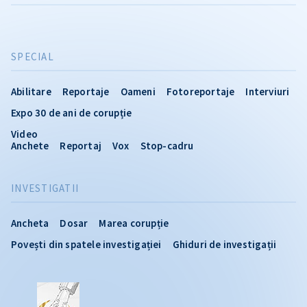
SPECIAL
Abilitare
Reportaje
Oameni
Fotoreportaje
Interviuri
Expo 30 de ani de corupție
Video
Anchete
Reportaj
Vox
Stop-cadru
INVESTIGATII
Ancheta
Dosar
Marea corupție
Povești din spatele investigației
Ghiduri de investigații