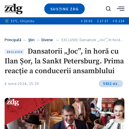
SUSȚINE ZDG
+4
Caută
31
°C
, Chișinău
€
20.05
$
17.37
₽
0.214
Ştiri
+12
+11
Investigatii
Banii tăi
+1
+4
Principală
—
Ştiri
—
Diverse
— EXCLUSIV/ Dansatorii „Joc”, în horă…
Video
Dansatorii „Joc”, în horă cu
Special
EXCLUSIV
Ilan Șor, la Sankt Petersburg. Prima
Blog
+1
ZdGust
reacție a conducerii ansamblului
6 iunie 2024, 15:39
5832 viz.