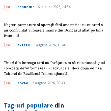
6 august 2026, 14:54
NOU
ECONOMIC
Nașteri premature și operații fără anestezie: cu ce orori s-
au confruntat viitoarele mame din Donbasul aflat pe linia
frontului
6 august 2026, 10:46
NOU
EXTERN
Tineri din întreaga țară au învățat cum să recunoască și să
combată dezinformarea în cadrul celei de-a doua ediții a
Taberei de Reziliență Informațională
6 august 2026, 09:43
NOU
SOCIAL
ȘTIREA MEA
Titlu știre
+ Adaugă titlu
Tag-uri populare
din