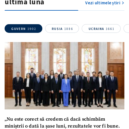
ultima lună
Fotografie
+ Încarcă imagine
Vezi ultimele știri
Link media
+ Link media
GUVERN
1902
RUSIA
1886
UCRAINA
1661
Mesajul știrei
+ Mesajul știrei
CONTACT SURSĂ
Sursă anonimă
Nume
+ Numele meu
Email
+ Emailul meu
„Nu este corect să credem că dacă schimbăm
Telefon
+ Telefon personal
miniștrii o dată la șase luni, rezultatele vor fi bune.