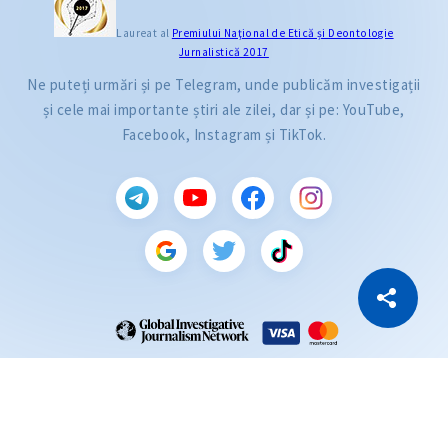
Laureat al
Premiului Naţional de Etică și Deontologie
Jurnalistică 2017
Ne puteți urmări și pe Telegram, unde publicăm investigații
și cele mai importante știri ale zilei, dar și pe: YouTube,
Facebook, Instagram și TikTok.
CITEȘTE
Citește articolul
Copiază Link
ZdG este membru al rețelei globale a jurnaliștilor de investigație (GIJN).
2004—2026 © Ziarul de Gardă.
Toate drepturile rezervate.
Dezvoltat de
SENSMEDIA