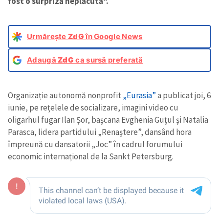
fost o surpriză neplăcută”.
Urmărește
ZdG
în Google News
Adaugă
ZdG
ca sursă preferată
Organizație autonomă nonprofit
„Eurasia”
a publicat joi, 6
iunie, pe rețelele de socializare, imagini video cu
oligarhul fugar Ilan Șor, bașcana Evghenia Guțul și Natalia
Parasca, lidera partidului „Renaștere”, dansând hora
împreună cu dansatorii „Joc” în cadrul forumului
economic internațional de la Sankt Petersburg.