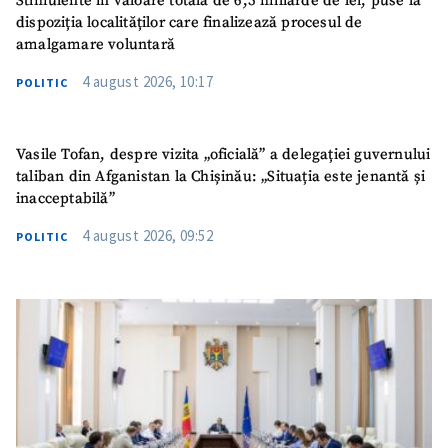
Stimulente în valoare totală de 6,5 miliarde de lei, puse la
dispoziția localităților care finalizează procesul de
amalgamare voluntară
4 august 2026, 10:17
POLITIC
Vasile Tofan, despre vizita „oficială” a delegației guvernului
taliban din Afganistan la Chișinău: „Situația este jenantă și
inacceptabilă”
4 august 2026, 09:52
POLITIC