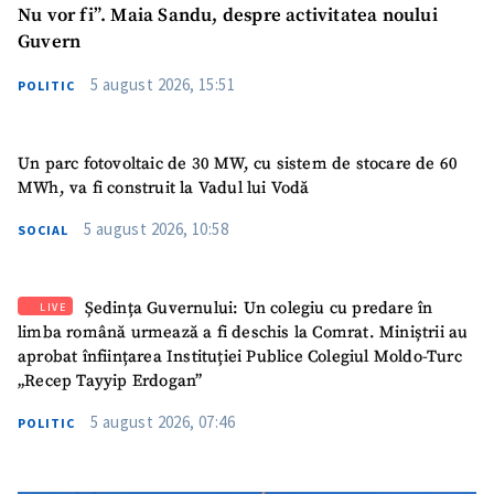
Nu vor fi”. Maia Sandu, despre activitatea noului
Am citit și sunt de
acord cu
politica de
Guvern
confidențialitate
.
5 august 2026, 15:51
POLITIC
TRIMITE ȘTIREA
Un parc fotovoltaic de 30 MW, cu sistem de stocare de 60
MWh, va fi construit la Vadul lui Vodă
5 august 2026, 10:58
SOCIAL
Ședința Guvernului: Un colegiu cu predare în
LIVE
limba română urmează a fi deschis la Comrat. Miniștrii au
aprobat înființarea Instituției Publice Colegiul Moldo-Turc
„Recep Tayyip Erdogan”
5 august 2026, 07:46
POLITIC