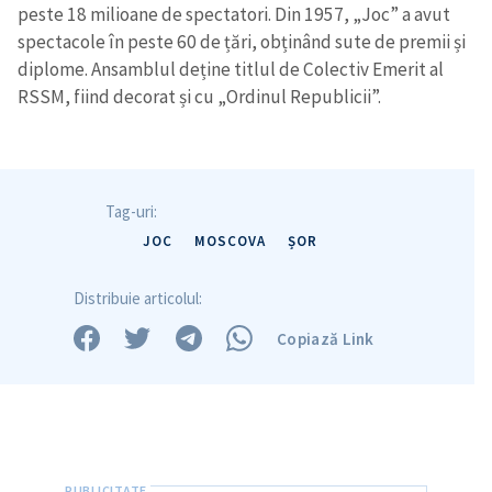
peste 18 milioane de spectatori. Din 1957, „Joc” a avut
spectacole în peste 60 de țări, obținând sute de premii și
diplome. Ansamblul deține titlul de Colectiv Emerit al
RSSM, fiind decorat și cu „Ordinul Republicii”.
Tag-uri:
JOC
MOSCOVA
ȘOR
Distribuie articolul:
Copiază Link
Trimite o informație
Despre ZdG
in English
на русском