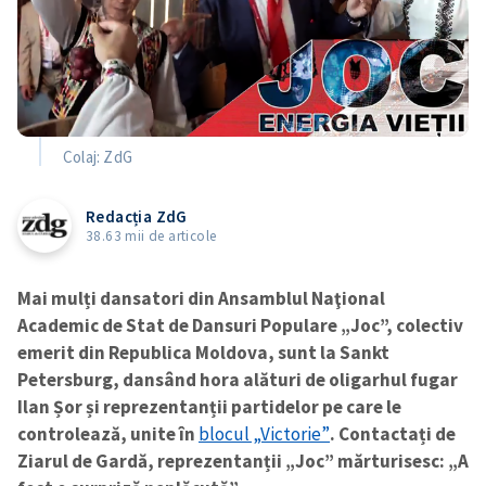
Colaj: ZdG
Redacția ZdG
38.63 mii de articole
Mai mulți dansatori din Ansamblul Naţional
Academic de Stat de Dansuri Populare „Joc”, colectiv
emerit din Republica Moldova, sunt la Sankt
Petersburg, dansând hora alături de oligarhul fugar
Ilan Șor și reprezentanții partidelor pe care le
controlează, unite în
blocul „Victorie”
. Contactați de
Ziarul de Gardă, reprezentanții „Joc” mărturisesc: „A