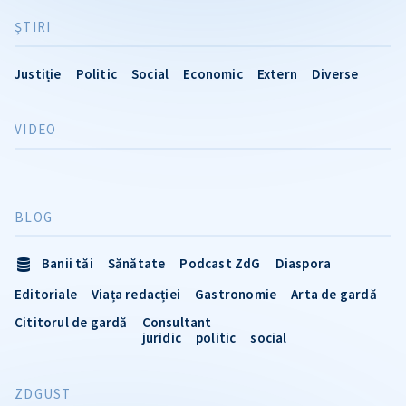
ŞTIRI
Justiție
Politic
Social
Economic
Extern
Diverse
VIDEO
BLOG
Banii tăi
Sănătate
Podcast ZdG
Diaspora
Editoriale
Viața redacției
Gastronomie
Arta de gardă
Cititorul de gardă
Consultant
juridic
politic
social
ZDGUST