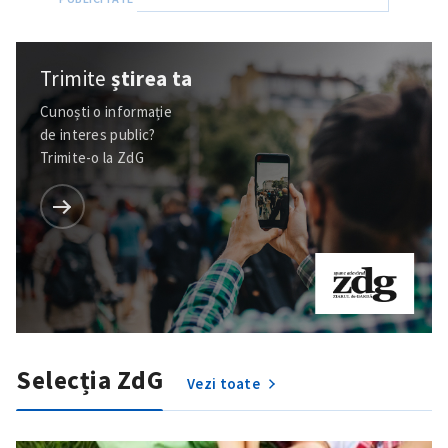
Trimite
știrea ta
Cunoști o informație
de interes public?
Trimite-o la ZdG
Selecția ZdG
Vezi toate