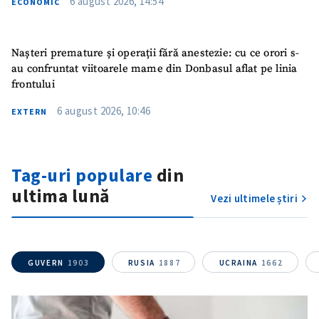
6 august 2026, 14:54
ECONOMIC
ȘTIREA MEA
Titlu știre
+ Adaugă titlu
Nașteri premature și operații fără anestezie: cu ce orori s-
au confruntat viitoarele mame din Donbasul aflat pe linia
Fotografie
+ Încarcă imagine
frontului
6 august 2026, 10:46
EXTERN
Link media
+ Link media
Tag-uri populare
din
Mesajul știrei
+ Mesajul știrei
ultima lună
Vezi ultimele știri
CONTACT SURSĂ
Sursă anonimă
GUVERN
1903
RUSIA
1887
UCRAINA
1662
Nume
+ Numele meu