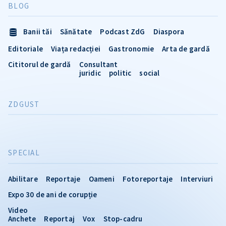
BLOG
Banii tăi
Sănătate
Podcast ZdG
Diaspora
Editoriale
Viața redacției
Gastronomie
Arta de gardă
Cititorul de gardă
Consultant
juridic
politic
social
ZDGUST
SPECIAL
Abilitare
Reportaje
Oameni
Fotoreportaje
Interviuri
Expo 30 de ani de corupție
Video
Anchete
Reportaj
Vox
Stop-cadru