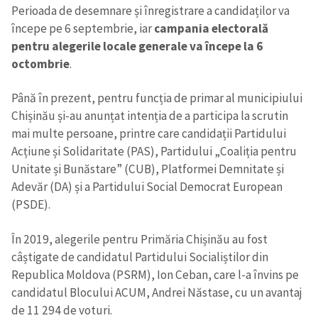
Perioada de desemnare și înregistrare a candidaților va
începe pe 6 septembrie, iar
campania electorală
pentru alegerile locale generale va începe la 6
octombrie
.
Până în prezent, pentru funcția de primar al municipiului
Chișinău și-au anunțat intenția de a participa la scrutin
mai multe persoane, printre care candidații Partidului
Acțiune și Solidaritate (PAS), Partidului „Coaliția pentru
Unitate și Bunăstare” (CUB), Platformei Demnitate și
Adevăr (DA) și a Partidului Social Democrat European
(PSDE).
În 2019, alegerile pentru Primăria Chișinău au fost
câștigate de candidatul Partidului Socialiștilor din
Republica Moldova (PSRM), Ion Ceban, care l-a învins pe
candidatul Blocului ACUM, Andrei Năstase, cu un avantaj
de 11 294 de voturi.