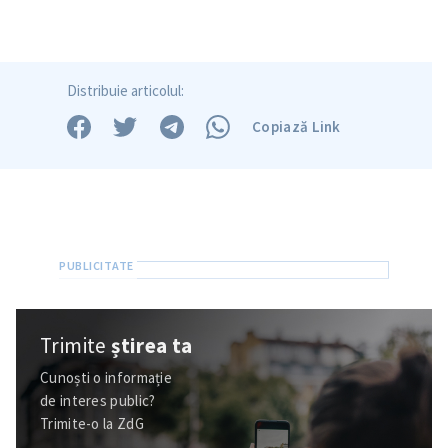
Trimite o informație
Despre ZdG
in English
на русском
Distribuie articolul:
Copiază Link
Trimite
știrea ta
Cunoști o informație
de interes public?
Trimite-o la ZdG