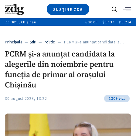
SUSȚINE ZDG
+3
Caută
+1
30
°C
, Chișinău
€
20.05
$
17.37
₽
0.214
Ştiri
+9
+4
Investigatii
Banii tăi
+1
+5
Principală
—
Ştiri
—
Politic
— PCRM și-a anunțat candidata la…
Video
+1
PCRM și-a anunțat candidata la
Special
alegerile din noiembrie pentru
Blog
+1
ZdGust
funcția de primar al orașului
Chișinău
+1
30 august 2023, 13:22
1309 viz.