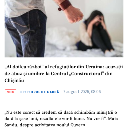
Email
+ Emailul meu
Telefon
+ Telefon personal
Am citit și sunt de
acord cu
politica de
confidențialitate
.
TRIMITE ȘTIREA
„Al doilea război” al refugiaților din Ucraina: acuzații
de abuz și umilire la Centrul „Constructorul” din
Chișinău
7 august 2026, 08:06
NOU
CITITORUL DE GARDĂ
„Nu este corect să credem că dacă schimbăm miniștrii o
dată la șase luni, rezultatele vor fi bune. Nu vor fi”. Maia
Sandu, despre activitatea noului Guvern