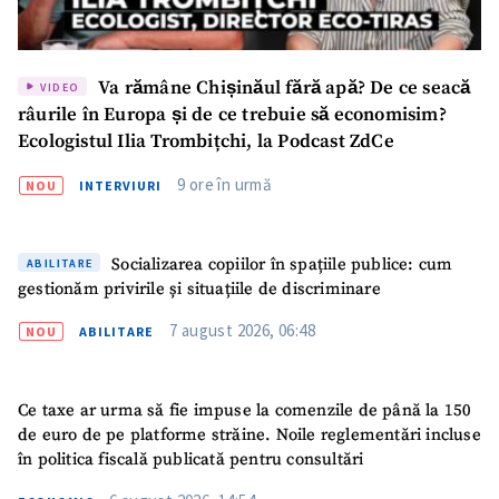
Va rămâne Chișinăul fără apă? De ce seacă
VIDEO
râurile în Europa și de ce trebuie să economisim?
Ecologistul Ilia Trombițchi, la Podcast ZdCe
9 ore în urmă
NOU
INTERVIURI
Socializarea copiilor în spațiile publice: cum
ABILITARE
gestionăm privirile și situațiile de discriminare
7 august 2026, 06:48
NOU
ABILITARE
Ce taxe ar urma să fie impuse la comenzile de până la 150
de euro de pe platforme străine. Noile reglementări incluse
în politica fiscală publicată pentru consultări