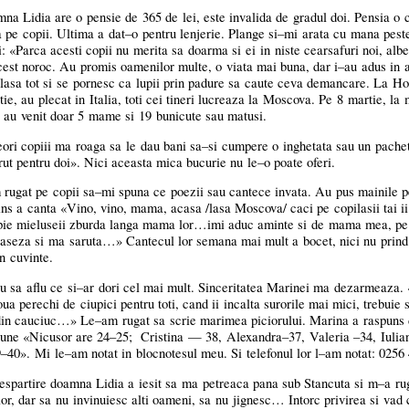
na Lidia are o pensie de 365 de lei, este invalida de gradul doi. Pensia o c
a pe copii. Ultima a
dat–o
pentru lenjerie. Plange
si–mi
arata cu mana peste
i: «Parca acesti copii nu merita sa doarma si ei in niste cearsafuri noi, albe
cest noroc. Au promis oamenilor multe, o viata mai buna, dar
i–au
adus in 
 lasa tot si se pornesc ca lupii prin padure sa caute ceva demancare. La Hor
otie, au plecat in Italia, toti cei tineri lucreaza la Moscova. Pe 8 martie, la
, au venit doar 5 mame si 19 bunicute sau matusi.
ori copiii ma roaga sa le dau bani
sa–si
cumpere o inghetata sau un pachet
rut pentru doi». Nici aceasta mica bucurie nu
le–o
poate oferi.
m
rugat pe copii
sa–mi
spuna ce poezii sau cantece invata. Au pus mainile 
ins a canta «Vino, vino, mama, acasa /lasa Moscova/ caci pe copilasii tai 
ie mieluseii zburda langa mama lor…imi aduc aminte si de mama mea, pe 
aseza si ma saruta…» Cantecul lor semana mai mult a bocet, nici nu prind
n cuvinte.
u sa aflu ce
si–ar
dori cel mai mult. Sinceritatea Marinei ma dezarmeaza. 
a perechi de ciupici pentru toti, cand ii incalta surorile mai mici, trebuie 
 din cauciuc…»
Le–am
rugat sa scrie marimea piciorului. Marina a raspuns d
iune «Nicusor are
24–25;
Cristina — 38, Alexandra–37, Valeria –34, Iuli
9–40».
Mi
le–am
notat in blocnotesul meu. Si telefonul lor
l–am
notat: 025
espartire doamna Lidia a iesit sa ma petreaca pana sub Stancuta si
m–a
rug
lor, dar sa nu invinuiesc alti oameni, sa nu jignesc… Intorc privirea si vad 