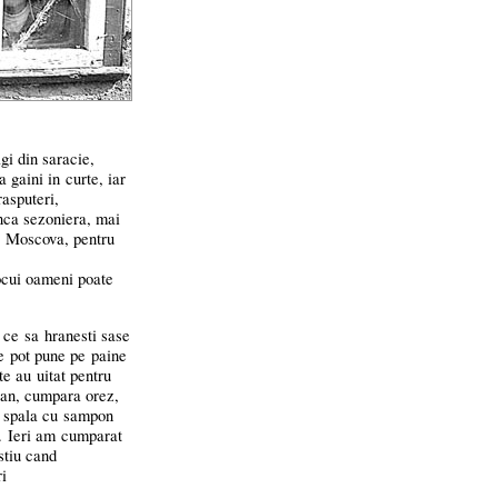
i din saracie,
 gaini in curte, iar
asputeri,
unca sezoniera, mai
a Moscova, pentru
locui oameni poate
 ce sa hranesti sase
e pot pune pe paine
te au uitat pentru
 ban, cumpara orez,
i spala cu sampon
m. Ieri am cumparat
stiu cand
i