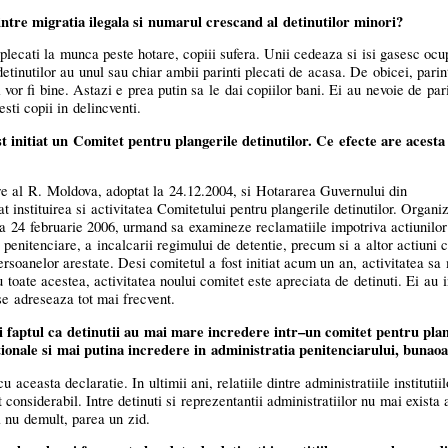
ntre migratia ilegala si numarul crescand al detinutilor minori?
 plecati la munca peste hotare, copiii sufera. Unii cedeaza si isi gasesc ocu
etinutilor au unul sau chiar ambii parinti plecati de acasa. De obicei, parin
ii vor fi bine. Astazi e prea putin sa le dai copiilor bani. Ei au nevoie de par
sti copii in delincventi.
initiat un Comitet pentru plangerile detinutilor. Ce efecte are acesta 
 al R. Moldova, adoptat la 24.12.2004, si Hotararea Guvernului din
 instituirea si activitatea Comitetului pentru plangerile detinutilor. Organi
la 24 februarie 2006, urmand sa examineze reclamatiile impotriva actiunilor 
or penitenciare, a incalcarii regimului de detentie, precum si a altor actiuni
ersoanelor arestate. Desi comitetul a fost initiat acum un an, activitatea sa
 toate acestea, activitatea noului comitet este apreciata de detinuti. Ei au 
 se adreseaza tot mai frecvent.
 faptul ca detinutii au mai mare incredere
intr–un
comitet pentru plan
ationale si mai putina incredere in administratia penitenciarului, bunao
aceasta declaratie. In ultimii ani, relatiile dintre administratiile institutii
considerabil. Intre detinuti si reprezentantii administratiilor nu mai exista 
a nu demult, parea un zid.