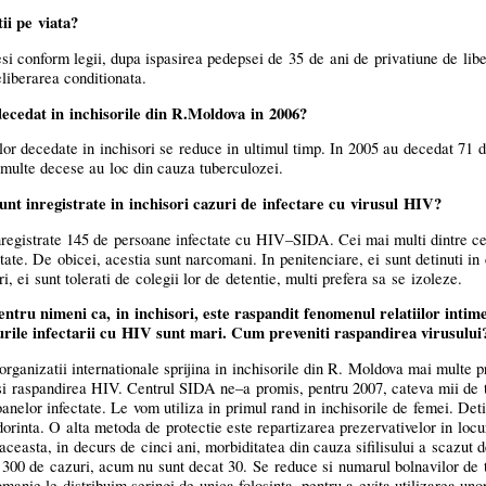
i pe viata?
si conform legii, dupa ispasirea pedepsei de 35 de ani de privatiune de liber
liberarea conditionata.
ecedat in inchisorile din R.Moldova in 2006?
 decedate in inchisori se reduce in ultimul timp. In 2005 au decedat 71 d
multe decese au loc din cauza tuberculozei.
nt inregistrate in inchisori cazuri de infectare cu virusul HIV?
registrate 145 de persoane infectate cu
HIV–SIDA.
Cei mai multi dintre cei
tate. De obicei, acestia sunt narcomani. In penitenciare, ei sunt detinuti in 
, ei sunt tolerati de colegii lor de detentie, multi prefera sa se izoleze.
tru nimeni ca, in inchisori, este raspandit fenomenul relatiilor intime
urile infectarii cu HIV sunt mari. Cum preveniti raspandirea virusului
rganizatii internationale sprijina in inchisorile din R. Moldova mai multe p
si raspandirea HIV. Centrul SIDA
ne–a
promis, pentru 2007, cateva mii de 
oanelor infectate. Le vom utiliza in primul rand in inchisorile de femei. Deti
 dorinta. O alta metoda de protectie este repartizarea prezervativelor in locur
 aceasta, in decurs de cinci ani, morbiditatea din cauza sifilisului a scazut
te 300 de cazuri, acum nu sunt decat 30. Se reduce si numarul bolnavilor de 
omanie le distribuim seringi de unica folosinta, pentru a evita utilizarea uno