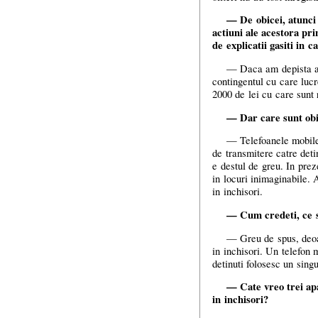
— De obicei, atunci
actiuni ale acestora pri
de explicatii gasiti in 
— Daca am depista ast
contingentul cu care lucre
2000 de lei cu care sunt 
— Dar care sunt obie
— Telefoanele mobile,
de transmitere catre deti
e destul de greu. In preze
in locuri inimaginabile. 
in inchisori.
— Cum credeti, ce s
— Greu de spus, deoar
in inchisori. Un telefon 
detinuti folosesc un sing
— Cate vreo trei apa
in inchisori?