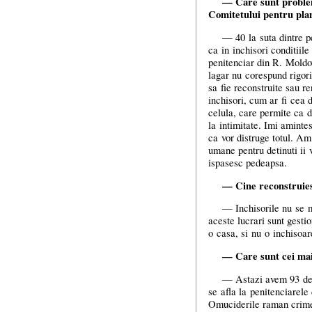
— Care sunt probleme
Comitetului pentru plang
— 40 la suta dintre pe
ca in inchisori conditiil
penitenciar din R. Moldov
lagar nu corespund rigori
sa fie reconstruite sau r
inchisori, cum ar fi cea
celula, care permite ca de
la intimitate. Imi aminte
ca vor distruge totul. Am
umane pentru detinuti ii 
ispasesc pedeapsa.
— Cine reconstruies
— Inchisorile nu se m
aceste lucrari sunt gesti
o casa, si nu o inchisoar
— Care sunt cei mai
— Astazi avem 93 de d
se afla la penitenciarele
Omuciderile raman crime