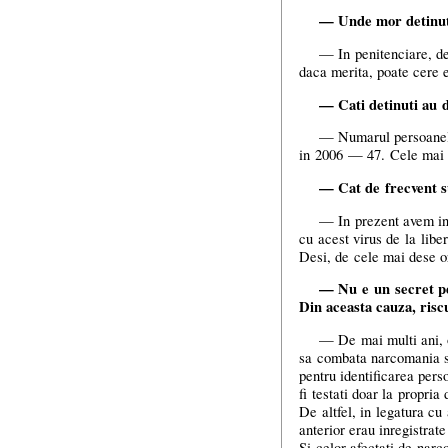
— Unde mor detinuti
— In penitenciare, de
daca merita, poate cere e
— Cati detinuti au d
— Numarul persoanelor
in 2006 — 47. Cele mai 
— Cat de frecvent su
— In prezent avem in
cu acest virus de la liber
Desi, de cele mai dese ori
— Nu e un secret pen
Din aceasta cauza, risc
— De mai multi ani, o
sa combata narcomania 
pentru identificarea pers
fi testati doar la propria
De altfel, in legatura cu
anterior erau inregistra
Si celor afectati de narc