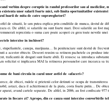
 cand vorbim despre coruptie in randul profesorilor sau al medicilor, 
n existenta unor salarii foarte mici, sub limita oportunitatilor existentei 
cazul luarii de mita de catre supraveghetori?
fel de situatii,
le–am
putea explica prin conditiile de munca, destul de difi
aza ei. De altfel, si salariile nu sunt foarte mari. Desi salariile au fost ma
remunerati reprezinta o suma care poate acoperi cu greu toate nevoile unei 
ctele interzise in inchisori?
 stupefiantele, canepa, marijuana… In penitenciare sunt destul de frecvent
nuti a acestor obiecte. Deseori reusim sa retinem pachetele cu produse inte
nt, traficantii de droguri sunt foarte abili. Ei reusesc sa introduca substante
Am solicitat si implicarea MAI la retinerea persoanelor care incearca sa tr
ume de bani circula in cazul unor astfel de «afaceri»?
ece, de obicei, rudele si prietenii celor detinuti se ocupa de transmiterea
mobil, astazi, daca il achizitionezi de la piata, costa foarte putin… De obic
ur aparat, avand cartele separate. De altfel, in 2006, au fost confiscate 977 
rate in fiecare zi? Apropo, din ce cauza sunt interzise convorbirile te