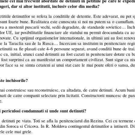
le cel mai frecvent abordate de detinuti in petitiile pe care le exped
eri, dar si altor institutii, inclusiv celor din media?
titiile detinutilor se refera la conditiile de detentie. Este adevarat, nu pot 
e sunt foarte bune. Realitatea este cunoscuta si noi nu putem sa o camuflam.
a a mostenit puscarii vechi, sedii degradate, de standarde sovietice… Inchi
lor UE, iar posibilitatile financiare ale statului nu permit deocamdata ca ace
enovate. Cu sprijinul organismelor internationale, in ultimii ani au fost reno
 de la Taraclia sau de la Rusca… Incercam sa instituim in penitenciare regi
tinutii sa fie plasati cate
4–6
persoane separat, avand conditii bune de trai,
sc ca, initial, atunci cand detinutii au fost cazati in penitenciare dotate cu 
 fost surprinsi ca au manifestat un comportament civilizat. Sunt sigur ca nis
vor face sa se simta cetateni ai unui stat care le mai poate oferi o sansa, du
te inchisorile?
ai construiesc sau reconstruiesc, ca altadata, de catre detinuti. Acum banii
onati de catre companii selectate prin licitatii. Constructorii muncesc de par
e.
 periculosi condamnati si unde sunt detinuti?
etinuti pe viata. Toti se afla la penitenciarul din Rezina. Cei cu termene 
 din Soroca si Cricova. In R. Moldova contingentul detinutilor a intinerit. D
le cele mai grele.