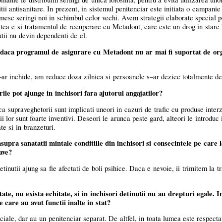
tii antisanitare. In prezent, in sistemul penitenciar este initiata o campani
rimesc seringi noi in schimbul celor vechi. Avem strategii elaborate special p
tea e si tratamentul de recuperare cu Metadont, care este un drog in stare 
tii nu devin dependenti de el.
aca programul de asigurare cu Metadont nu ar mai fi suportat de org
–ar
inchide, am reduce doza zilnica si persoanele
s–ar
dezice totalmente de
le pot ajunge in inchisori fara ajutorul angajatilor?
supraveghetorii sunt implicati uneori in cazuri de trafic cu produse interz
nii lor sunt foarte inventivi. Deseori le arunca peste gard, alteori le introduc
te si in branzeturi.
upra sanatatii mintale conditiile din inchisori si consecintele pe care 
ave?
inutii ajung sa fie afectati de boli psihice. Daca e nevoie, ii trimitem la t
te, nu exista echitate, si in inchisori detinutii nu au drepturi egale. I
 care au avut functii inalte in stat?
iale, dar au un penitenciar separat. De altfel, in toata lumea este respectat