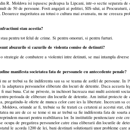
t din R. Moldova isi ispasesc pedeapsa la Lipcani,
intr–o
sectie separata de 
ult de 50 de persoane. Fosti angajati ai politiei,
SIS–ului,
ai Procuraturii, 
I. Deoarece majoritatea au totusi o cultura mai avansata, nu ne creeaza pr
nfractiuni stau acestia?
 stau pentru tot felul de crime. Si pentru omoruri, si pentru furturi.
unt abuzurile si cazurile de violenta comise de detinuti?
 strategie de combatere a violentei intre detinuti, se mai intampla diverse
udine manifesta societatea fata de persoanele cu antecedente penale?
 nu ar trebui sa fie indiferenta sau sa se teama de astfel de persoane. In 1
 la adaptarea persoanelor eliberate din locuri de detentie. Daca aceasta leg
 fi mai buna. Cat ne priveste, in inchisori lucreaza mai multi asistenti socia
pentru perioada de eliberare din locurile de detentie. Am initiat proiecte de
ca,
pregatindu–le
oferte de munca celor care ies la libertate. Incercam sa 
 Moldova, oriunde ar fi, trebuie sa fie tratati ca cetateni ai acestui stat, c
etatea nu are de ce se teme si nu ar trebui sa fie indiferenta fata de soarta 
reprindem masuri pentru reabilitarea lor. In institutiile penitenciare este cre
 se ocupa de pregatirea persoanelor catre ziua eliberarii din locurile de det
statul le acorda 1200 de lei, bani destinati solutionarii unor probleme care 