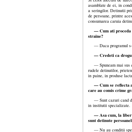
asamblate de ei, in condi
a seringilor. Detinutii p
de persoane, printre aces
consumarea caruia detinu
— Cum ati proceda d
straine?
— Daca programul
s
— Credeti ca droguri
— Spuneam mai sus ca 
rudele detinutilor, priete
in paine, in produse lacta
— Cum se reflecta as
care au comis crime gr
— Sunt cazuri cand det
in institutii specializate.
— Asa cum, la liberta
sunt detinute persoanele
— Nu au conditii spec