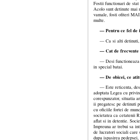
Fostii functionari de sta
Acolo sunt detinute mai m
vamale, fosti ofiteri MA
multe.
— Pentru ce fel de i
— Ca si alti detinuti,
— Cat de frecvente s
— Desi functioneaza o
in special batai.
— De obicei, ce atit
— Este reticenta, desi
adoptata Legea cu privire
corespunzator, situatia ar
ii pregatesc pe detinuti 
cu oficiile fortei de mun
societatea ca cetatenii R.
aflat si in detentie. Soci
Impreuna ar trebui sa int
de lucratori sociali care
dupa ispasirea pedepsei, 