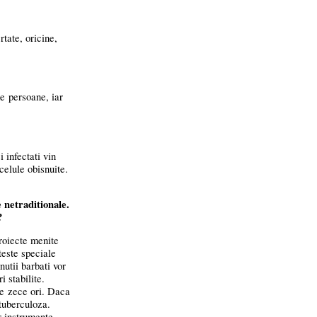
tate, oricine,
e persoane, iar
 infectati vin
celule obisnuite.
 netraditionale.
?
roiecte menite
teste speciale
nutii barbati vor
i stabilite.
 de zece ori. Daca
tuberculoza.
r instrumente