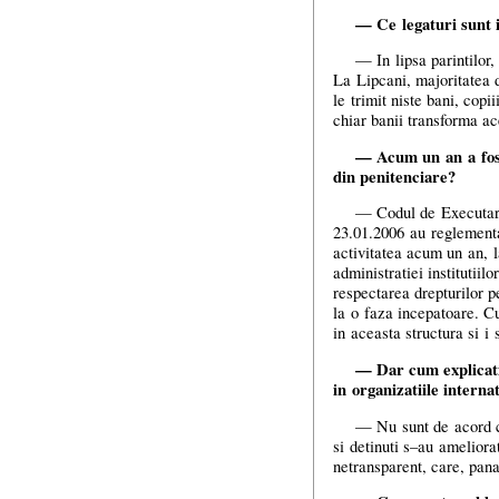
— Ce legaturi sunt i
— In lipsa parintilor,
La Lipcani, majoritatea d
le trimit niste bani, copi
chiar banii transforma ace
— Acum un an a fost 
din penitenciare?
— Codul de Executare
23.01.2006 au reglementat
activitatea acum un an, 
administratiei institutiil
respectarea drepturilor p
la o faza incepatoare. Cu
in aceasta structura si i
— Dar cum explicati
in organizatiile intern
— Nu sunt de acord cu 
si detinuti
s–au
ameliorat 
netransparent, care, pan