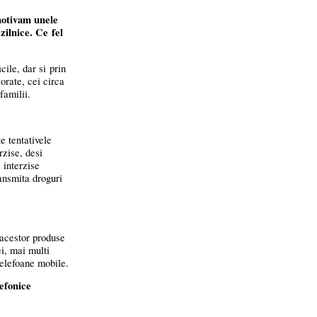
motivam unele
zilnice. Ce fel
cile, dar si prin
jorate, cei circa
familii.
e tentativele
rzise, desi
 interzise
ansmita droguri
 acestor produse
ei, mai multi
telefoane mobile.
lefonice