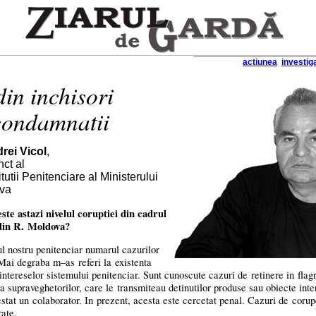
actiunea
investiga
din inchisori
condamnatii
rei Vicol
,
nct al
tutii Penitenciare al Ministerului
ova
ste astazi nivelul coruptiei din cadrul
 din R. Moldova?
 nostru penitenciar numarul cazurilor
. Mai degraba
m–as
referi la existenta
intereselor sistemului penitenciar. Sunt cunoscute cazuri de retinere in flag
ia supraveghetorilor, care le transmiteau detinutilor produse sau obiecte int
estat un colaborator. In prezent, acesta este cercetat penal. Cazuri de corup
rate.