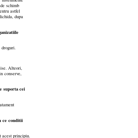
e de schimb
entru astfel
lichida, dupa
anizatiile
 droguri.
ise. Alteori,
 in conserve,
le suporta cei
ratament
n ce conditii
 acest principiu.