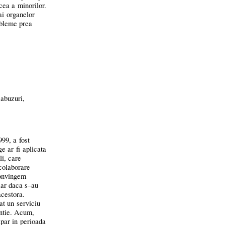
cea a minorilor.
ai organelor
obleme prea
 abuzuri,
999, a fost
e ar fi aplicata
li, care
 colaborare
convingem
hiar daca
s–au
acestora.
at un serviciu
entie. Acum,
apar in perioada