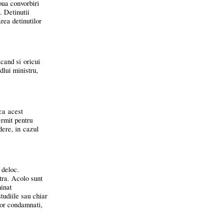
oua convorbiri
. Detinutii
rea detinutilor
icand si oricui
dlui ministru,
ca acest
ermit pentru
dere, in cazul
 deloc.
tra. Acolo sunt
inat
tudiile sau chiar
lor condamnati,