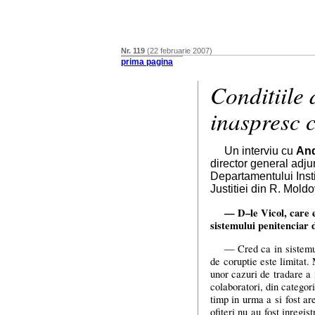
Nr. 119
(22 februarie 2007)
prima pagina
Conditiile 
inaspresc 
Un interviu cu
And
director general adju
Departamentului Insti
Justitiei din R. Mold
—
D–le
Vicol, care e
sistemului penitenciar
— Cred ca in sistemul
de coruptie este limitat
unor cazuri de tradare a 
colaboratori, din categor
timp in urma a si fost ar
ofiteri nu au fost inregist