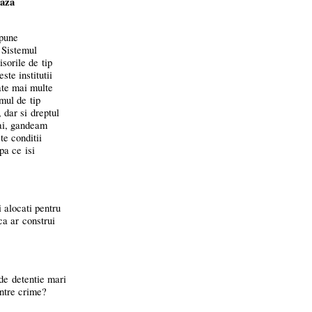
iaza
spune
 Sistemul
sorile de tip
ste institutii
vate mai multe
mul de tip
 dar si dreptul
bai, gandeam
te conditii
pa ce isi
 alocati pentru
ca ar construi
de detentie mari
intre crime?