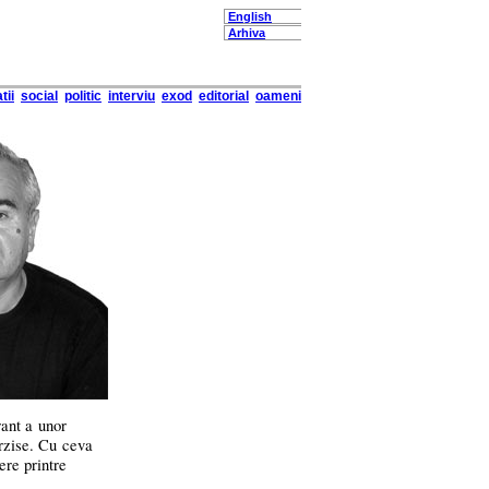
English
Arhiva
tii
social
politic
interviu
exod
editorial
oameni
rant a unor
erzise. Cu ceva
ere printre