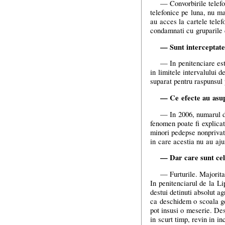
— Convorbirile telefo
telefonice pe luna, nu ma
au acces la cartele telef
condamnati cu gruparile d
— Sunt interceptate 
— In penitenciare este
in limitele intervalului d
suparat pentru raspunsul
— Ce efecte au asupr
— In 2006, numarul de
fenomen poate fi explicat 
minori pedepse nonprivati
in care acestia nu au ajun
— Dar care sunt cel
— Furturile. Majorita
In penitenciarul de la Li
destui detinuti absolut a
ca deschidem o scoala gen
pot insusi o meserie. Des
in scurt timp, revin in in