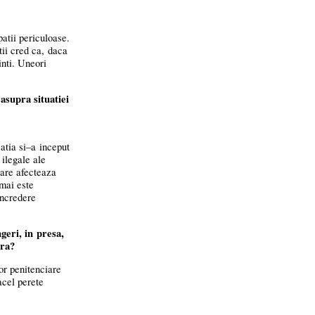
patii periculoase.
tii cred ca, daca
inti. Uneori
asupra situatiei
zatia
si–a
inceput
ilegale ale
 care afecteaza
 mai este
incredere
geri, in presa,
ara?
lor penitenciare
acel perete