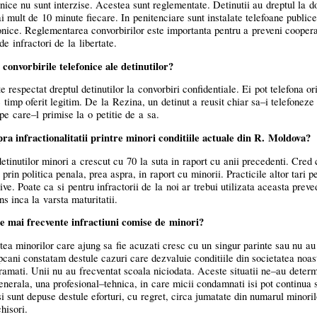
nice nu sunt interzise. Acestea sunt reglementate. Detinutii au dreptul la d
i mult de 10 minute fiecare. In penitenciare sunt instalate telefoane publice
onice. Reglementarea convorbirilor este importanta pentru a preveni coopera
e infractori de la libertate.
convorbirile telefonice ale detinutilor?
 respectat dreptul detinutilor la convorbiri confidentiale. Ei pot telefona or
e timp oferit legitim. De la Rezina, un detinut a reusit chiar
sa–i
telefoneze 
 pe
care–l
primise la o petitie de a sa.
a infractionalitatii printre minori conditiile actuale din R. Moldova?
tinutilor minori a crescut cu 70 la suta in raport cu anii precedenti. Cred 
prin politica penala, prea aspra, in raport cu minorii. Practicile altor tari p
ve. Poate ca si pentru infractorii de la noi ar trebui utilizata aceasta preve
s inca la varsta maturitatii.
e mai frecvente infractiuni comise de minori?
tea minorilor care ajung sa fie acuzati cresc cu un singur parinte sau nu au
pcani constatam destule cazuri care dezvaluie conditiile din societatea noas
gramati. Unii nu au frecventat scoala niciodata. Aceste situatii
ne–au
determ
erala, una profesional–tehnica, in care micii condamnati isi pot continua s
i sunt depuse destule eforturi, cu regret, circa jumatate din numarul minori
chisori.