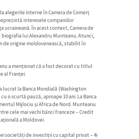
Email
+ Emailul 
+ Link media
la alegerile interne în Camera de Comerț
Telefon
+ Telefon pe
reprezintă interesele companiilor
ața ucraineană. În acest context, Camera de
Am citit și sunt de ac
 biografia lui Alexandru Munteanu. Atunci,
+ Mesajul știrei
confidențialitate
.
 de origine moldovenească, stabilit în
TRIMITE ȘT
nu a menționat că a fost decorat cu titlul
e al Franței.
a lucrat la Banca Mondială (Washington
 cu o scurtă pauză, aproape 10 ani. La Banca
rientul Mijlociu și Africa de Nord. Munteanu
intre cele mai vechi bănci franceze – Credit
Națională a Moldovei.
ocietăți de investiții cu capital privat – 4i