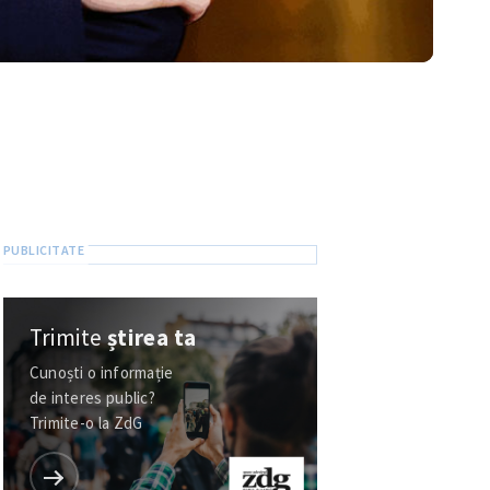
Trimite
știrea ta
Cunoști o informație
de interes public?
Trimite-o la ZdG