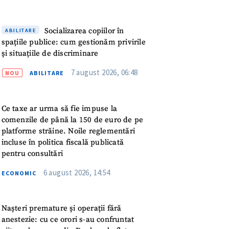
meu
Socializarea copiilor în
rsonal
ABILITARE
spațiile publice: cum gestionăm privirile
și situațiile de discriminare
ord cu
politica de
7 august 2026, 06:48
NOU
ABILITARE
IREA
Ce taxe ar urma să fie impuse la
comenzile de până la 150 de euro de pe
platforme străine. Noile reglementări
incluse în politica fiscală publicată
pentru consultări
6 august 2026, 14:54
ECONOMIC
Nașteri premature și operații fără
anestezie: cu ce orori s-au confruntat