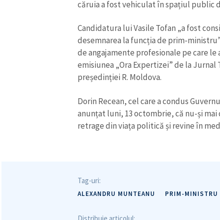
căruia a fost vehiculat în spațiul public 
Candidatura lui Vasile Tofan „a fost con
desemnarea la funcția de prim-ministru”,
de angajamente profesionale pe care le ar
emisiunea „Ora Expertizei” de la Jurnal T
președinției R. Moldova.
Dorin Recean, cel care a condus Guvernul 
anunțat luni, 13 octombrie, că nu-și mai
retrage din viața politică și revine în med
Tag-uri:
ALEXANDRU MUNTEANU
PRIM-MINISTRU
Distribuie articolul: