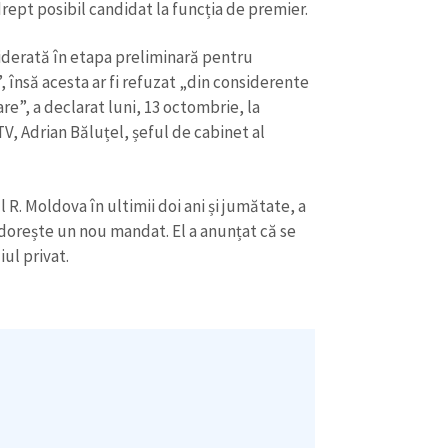
drept posibil candidat la funcția de premier.
siderată în etapa preliminară pentru
 însă acesta ar fi refuzat „din considerente
e”, a declarat luni, 13 octombrie, la
V, Adrian Băluțel, șeful de cabinet al
R. Moldova în ultimii doi ani și jumătate, a
 dorește un nou mandat. El a anunțat că se
iul privat.