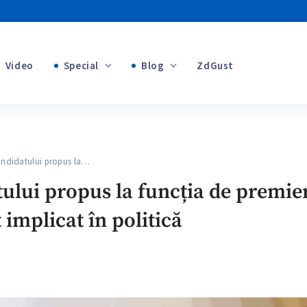
Video
Special
Blog
ZdGust
+1
Banii tăi
+1
didatului propus la…
+1
lui propus la funcția de premier
t implicat în politică
+1