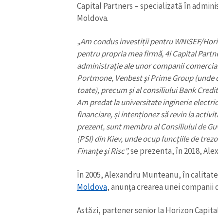
Capital Partners – specializată în administ
Moldova.
„Am condus investiții pentru WNISEF/Horizo
pentru propria mea firmă, 4i Capital Partn
administrație ale unor companii comerciale
Portmone, Venbest și Prime Group (unde deț
toate), precum și al consiliului Bank Credi
Am predat la universitate inginerie electri
financiare, și intenționez să revin la activ
prezent, sunt membru al Consiliului de Guv
(PSI) din Kiev, unde ocup funcțiile de trez
Finanțe și Risc”,
se prezenta, în 2018, Al
În 2005, Alexandru Munteanu, în calitate
Moldova
, anunța crearea unei companii d
Astăzi, partener senior la Horizon Capita