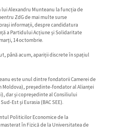
a lui Alexandru Munteanu la funcția de
 pentru ZdG de mai multe surse
rași informații, despre candidatura
ță a Partidului Acțiune și Solidaritate
marți, 14 octombrie.
t, până acum, apariții discrete în spațiul
eanu este unul dintre fondatorii Camerei de
Moldova), președinte-fondator al Alianței
, dar și copreședinte al Consiliului
CONTACT SURSĂ
Sud-Est și Eurasia (BAC SEE).
Sursă anonimă
+ Adaugă titlu
ul Politicilor Economice de la
Nume
+ Numele 
masterat în Fizică de la Universitatea de
+ Încarcă imagine