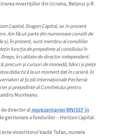
rarea investițiilor din Ucraina, Belarus și R.
n Capital, Dragon Capital, iar în prezent
ers. Am făcut parte din numeroase consilii de
 și, în prezent, sunt membru al consiliilor
in funcția de președinte al consiliului în
t Dnepr, în calitate de director independent.
că, precum și cursuri de monedă, bănci și piețe
itatea didactică la un moment dat în carieră. În
ernatori al Școlii Internaționale Pechersk
orier și președinte al Comitetului pentru
exandru Munteanu.
 de director al
reprezentantei WNISEF în
e gestionare a fondurilor – Horizon Capital.
l este investitorul Vasile Tofan, numele