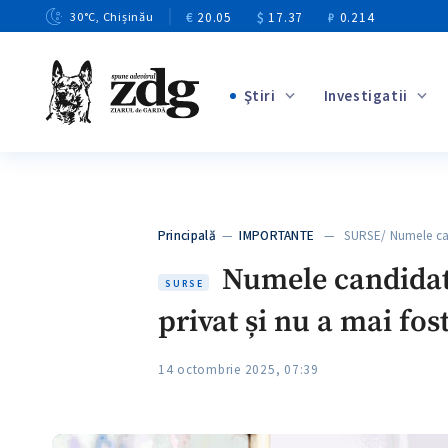
€
20.05
$
17.37
₽
0.214
30
°C
, Chișinău
Ştiri
Investigatii
+3
+1
+9
+4
Principală
—
IMPORTANTE
— SURSE/ Numele can
+5
Numele candidatu
SURSE
privat și nu a mai fos
14 octombrie 2025, 07:39