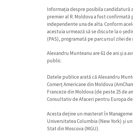
Informația despre posibila candidatură 
premier al R. Moldova a fost confirmată
independente una de alta. Conform acelo
acestuia urmează să se discute la o ședin
(PAS), programată pe parcursul zilei de 
Alexandru Munteanu are 61 de ani și a avu
public.
Datele publice arată că Alexandru Munt
Comerț Americane din Moldova (AmCham 
Franceze din Moldova (de peste 25 de ani)
ȘTIREA MEA
Consultativ de Afaceri pentru Europa de 
Titlu știre
Acesta deține un masterat în Management
Universitatea Columbia (New York) și un 
Fotografie
Stat din Moscova (MGU).