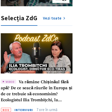
Selecția ZdG
Vezi toate
Va rămâne Chișinăul fără
VIDEO
apă? De ce seacă râurile în Europa și
de ce trebuie să economisim?
meu
Ecologistul Ilia Trombițchi, la
Podcast ZdCe
7 ore în urmă
NOU
INTERVIURI