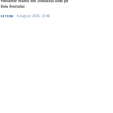
viitoarele mame din Donbasul aflat pe
linia frontului
6 august 2026, 10:46
EXTERN