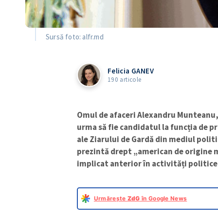
Sursă foto: alfr.md
Felicia GANEV
190 articole
Omul de afaceri Alexandru Munteanu, s
urma să fie candidatul la funcția de p
ale Ziarului de Gardă din mediul polit
prezintă drept „american de origine 
implicat anterior în activități politice
Urmărește
ZdG
în Google News