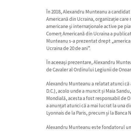
Link media
În 2018, Alexandru Munteanu a candidat 
Americană din Ucraina, organizație care 
americane și internaționale active pe pi
Comerț Americană din Ucraina a publicat
Mesajul știrei
Munteanu s-a prezentat drept „american
Ucraina de 20 de ani”.
În aceeași prezentare, Alexandru Muntea
de Cavaler al Ordinului Legiunii de Onoar
Alexandru Munteanu a relatat atunci că 
D.C.), acolo unde a muncit și Maia Sandu,
Mondială, acesta a fost responsabil de O
a anunțat atunci că a mai lucrat la una d
Lyonnais de la Paris, precum și la Banca 
Alexandru Munteanu este fondatorul unei s