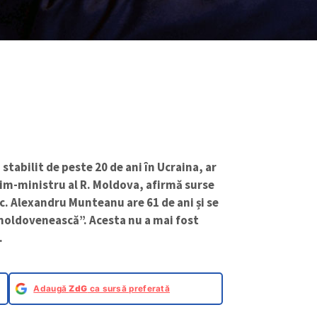
tabilit de peste 20 de ani în Ucraina, ar
rim-ministru al R. Moldova, afirmă surse
ic. Alexandru Munteanu are 61 de ani și se
moldovenească”. Acesta nu a mai fost
.
Adaugă
ZdG
ca sursă preferată