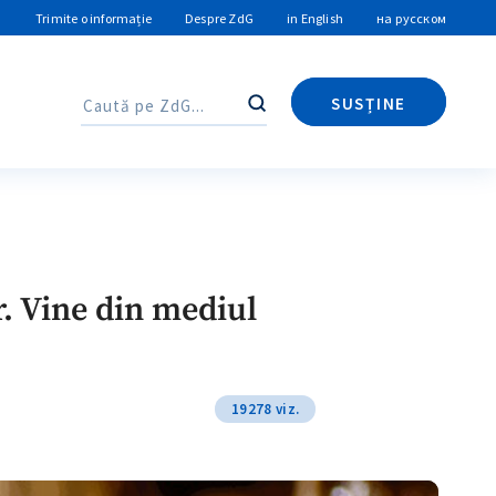
Trimite o informație
Despre ZdG
in English
на русском
SUSȚINE
Caută
Caută
. Vine din mediul
19278 viz.