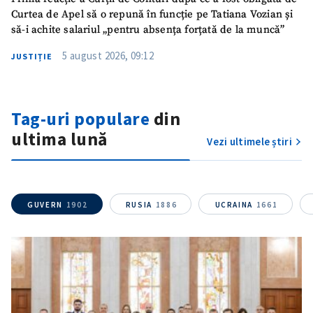
Curtea de Apel să o repună în funcție pe Tatiana Vozian și
SUSȚINE
să-i achite salariul „pentru absența forțată de la muncă”
5 august 2026, 09:12
JUSTIȚIE
Tag-uri populare
din
ultima lună
Vezi ultimele știri
GUVERN
1902
RUSIA
1886
UCRAINA
1661