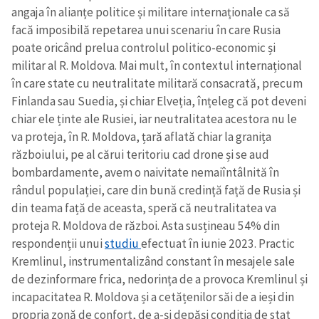
angaja în alianțe politice și militare internaționale ca să
facă imposibilă repetarea unui scenariu în care Rusia
poate oricând prelua controlul politico-economic și
militar al R. Moldova. Mai mult, în contextul internațional
în care state cu neutralitate militară consacrată, precum
Finlanda sau Suedia, și chiar Elveția, înțeleg că pot deveni
chiar ele ținte ale Rusiei, iar neutralitatea acestora nu le
va proteja, în R. Moldova, țară aflată chiar la granița
războiului, pe al cărui teritoriu cad drone și se aud
bombardamente, avem o naivitate nemaiîntâlnită în
rândul populației, care din bună credință față de Rusia și
din teama față de aceasta, speră că neutralitatea va
proteja R. Moldova de război. Asta susțineau 54% din
respondenții unui
studiu
efectuat în iunie 2023. Practic
Kremlinul, instrumentalizând constant în mesajele sale
de dezinformare frica, nedorința de a provoca Kremlinul și
incapacitatea R. Moldova și a cetățenilor săi de a ieși din
propria zonă de confort, de a-și depăși condiția de stat