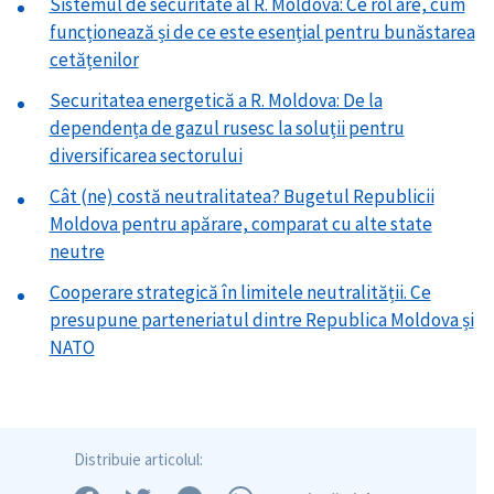
Sistemul de securitate al R. Moldova: Ce rol are, cum
funcționează și de ce este esențial pentru bunăstarea
cetățenilor
Securitatea energetică a R. Moldova: De la
dependența de gazul rusesc la soluții pentru
diversificarea sectorului
Cât (ne) costă neutralitatea? Bugetul Republicii
Moldova pentru apărare, comparat cu alte state
neutre
Cooperare strategică în limitele neutralității. Ce
presupune parteneriatul dintre Republica Moldova și
NATO
Distribuie articolul:
ȘTIREA MEA