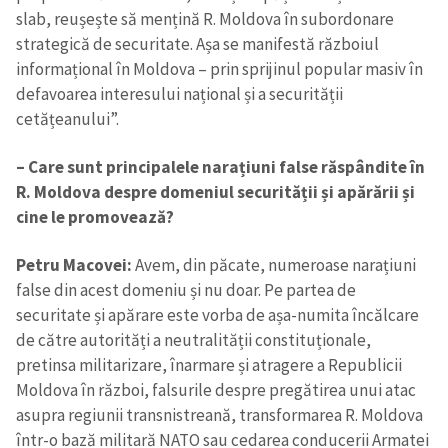
slab, reușește să mențină R. Moldova în subordonare
strategică de securitate. Așa se manifestă războiul
informațional în Moldova – prin sprijinul popular masiv în
defavoarea interesului național și a securității
cetățeanului”.
– Care sunt principalele narațiuni false răspândite în
R. Moldova despre domeniul securității și apărării și
cine le promovează?
Petru Macovei:
Avem, din păcate, numeroase narațiuni
false din acest domeniu și nu doar. Pe partea de
securitate și apărare este vorba de așa-numita încălcare
de către autorități a neutralității constituționale,
Trimite o informație
Despre ZdG
pretinsa militarizare, înarmare și atragere a Republicii
in English
на русском
Moldova în război, falsurile despre pregătirea unui atac
asupra regiunii transnistreană, transformarea R. Moldova
într-o bază militară NATO sau cedarea conducerii Armatei