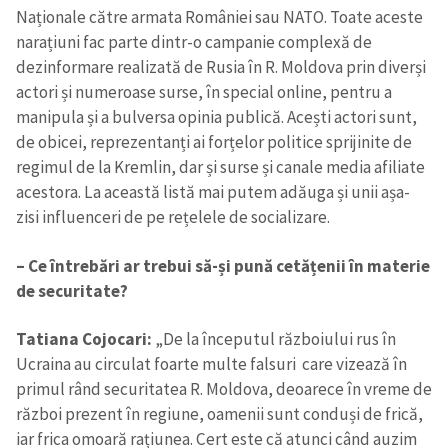
Naționale către armata României sau NATO. Toate aceste
narațiuni fac parte dintr-o campanie complexă de
dezinformare realizată de Rusia în R. Moldova prin diverși
actori și numeroase surse, în special online, pentru a
manipula și a bulversa opinia publică. Acești actori sunt,
de obicei, reprezentanți ai forțelor politice sprijinite de
regimul de la Kremlin, dar și surse și canale media afiliate
acestora. La această listă mai putem adăuga și unii așa-
zisi influenceri de pe rețelele de socializare.
– Ce întrebări ar trebui să-și pună cetățenii în materie
de securitate?
Tatiana Cojocari:
„De la începutul războiului rus în
Ucraina au circulat foarte multe falsuri care vizează în
primul rând securitatea R. Moldova, deoarece în vreme de
război prezent în regiune, oamenii sunt conduși de frică,
iar frica omoară rațiunea. Cert este că atunci când auzim