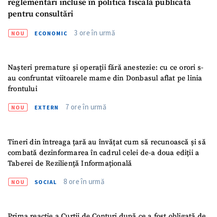
reglementări incluse în politica fiscală publicată
pentru consultări
3 ore în urmă
NOU
ECONOMIC
Nașteri premature și operații fără anestezie: cu ce orori s-
au confruntat viitoarele mame din Donbasul aflat pe linia
frontului
7 ore în urmă
NOU
EXTERN
Tineri din întreaga țară au învățat cum să recunoască și să
combată dezinformarea în cadrul celei de-a doua ediții a
Taberei de Reziliență Informațională
8 ore în urmă
NOU
SOCIAL
Prima reacție a Curții de Conturi după ce a fost obligată de