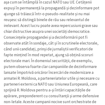
așa cum se întâmplă în cazul NATO sau UE. Cetățenii
expuși în permanență la propagandă și dezinformare pot
ajunge să trăiască într-o pseudo-realitate și nu mai
reușesc să distingă binele de rău sau relevantul de
irelevant. Acest lucru poate avea repercusiuni grave sau
chiar distructive asupra unei societăți democratice.
Consecințele propagandei și a dezinformării pot fi
observate atât în sondaje, cât și în scrutinele electorale,
când unii candidați, prinși de jurnaliștii verificatori de
fapte mințind în mod repetat, ajung să obțină scoruri
electorale mari. În domeniul securității, de exemplu,
putem observa foarte clar campaniiile de dezinformare
lansate împotrivă oricăror încercări de modernizare a
armatei R. Moldova, a parteneriatelor utile și necesare cu
parteneri externi ca NATO sau Uniunea Europeană, care
sprijină R. Moldova pentru a-și întări capacitățile de
apărare, preponderent cu consultanță și arme defensive
non-letale. Aceste campanii nocive sunt orchestrate de