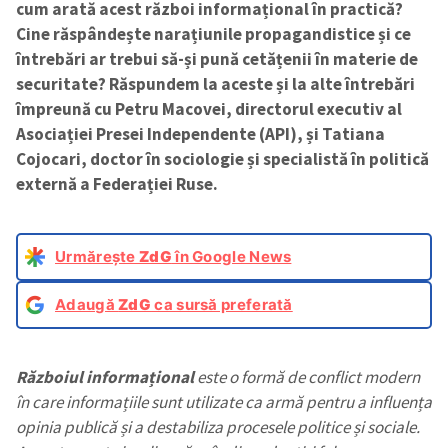
cum arată acest război informațional în practică?
Cine răspândește narațiunile propagandistice și ce
întrebări ar trebui să-și pună cetățenii în materie de
securitate? Răspundem la aceste și la alte întrebări
împreună cu Petru Macovei, directorul executiv al
Asociației Presei Independente (API), și Tatiana
Cojocari, doctor în sociologie și
specialistă în politică
externă a Federației Ruse
.
Urmărește
ZdG
în Google News
Adaugă
ZdG
ca sursă preferată
Războiul informațional
este o formă de conflict modern
în care informațiile sunt utilizate ca armă pentru a influența
opinia publică și a destabiliza procesele politice și sociale.