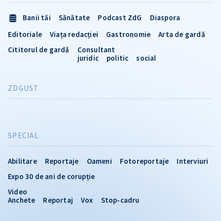
Banii tăi
Sănătate
Podcast ZdG
Diaspora
Editoriale
Viața redacției
Gastronomie
Arta de gardă
Cititorul de gardă
Consultant
juridic
politic
social
ZDGUST
SPECIAL
Abilitare
Reportaje
Oameni
Fotoreportaje
Interviuri
Expo 30 de ani de corupție
Video
Anchete
Reportaj
Vox
Stop-cadru