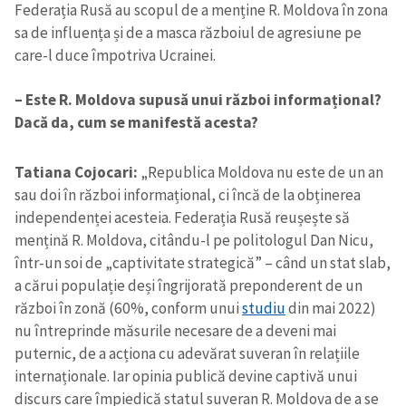
Federația Rusă au scopul de a menține R. Moldova în zona
sa de influența și de a masca războiul de agresiune pe
care-l duce împotriva Ucrainei.
– Este R. Moldova supusă unui război informațional?
Dacă da, cum se manifestă acesta?
Tatiana Cojocari:
„Republica Moldova nu este de un an
sau doi în război informațional, ci încă de la obținerea
independenței acesteia. Federația Rusă reușește să
mențină R. Moldova, citându-l pe politologul Dan Nicu,
într-un soi de „captivitate strategică” – când un stat slab,
a cărui populație deși îngrijorată preponderent de un
război în zonă (60%, conform unui
studiu
din mai 2022)
nu întreprinde măsurile necesare de a deveni mai
puternic, de a acționa cu adevărat suveran în relațiile
internaționale. Iar opinia publică devine captivă unui
discurs care împiedică statul suveran R. Moldova de a se