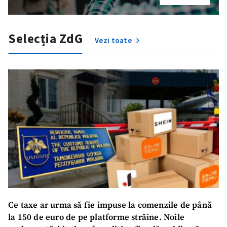
Email
+ Emailul meu
Telefon
+ Telefon personal
Selecția ZdG
Vezi toate
Am citit și sunt de
acord cu
politica de
confidențialitate
.
TRIMITE ȘTIREA
Ce taxe ar urma să fie impuse la comenzile de până
la 150 de euro de pe platforme străine. Noile