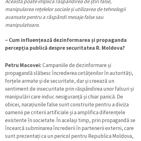
Aceasta poate implica răspândirea de știri false,
manipularea rețelelor sociale și utilizarea de tehnologii
avansate pentru a răspândi mesaje false sau
manipulatoare.
– Cum influențează dezinformarea și propaganda
percepția publică despre securitatea R. Moldova?
Petru Macovei:
Campaniile de dezinformare și
propagandă slăbesc încrederea cetățenilor în autorități,
forțele armate și de securitate, dar și creează un
sentiment de insecuritate prin răspândirea unor falsuri și
manipulări care induc nesiguranță și chiar panică. De
obicei, narațiunile false sunt construite pentru a diviza
oamenii pe criterii artificiale și a amplifica diferențele
existente în societate. În același timp, prin propagandă se
încearcă subminarea încrederii în partenerii externi, care
sunt prezentați ca un pericol pentru Republica Moldova,