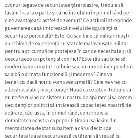
zvonuri legate de securitatea țării noastre, trebuie să
lăsăm frica la o parte și să ne întrebăm în primul rând pe
cine avantajează astfel de zvonuri? Ce acțiuni întreprinde
guvernarea ca să îmi crească nivelul de siguranță și
securitate personală? Este rău sau bine că militarii noștri
au schimb de experiență cu statele mai avansate militar
pentru a ști cum să ne protejeze în caz de necesitate și să
descurajeze un potențial conflict? Este rău sau bine să
modernizăm armata? Trebuie sau nu un stat independent
să aibă o armată funcțională și modernă? Cine va
beneficia dacă noi nu vom avea armată? Cine ne vrea cu
adevărat slabi și neajutorați? Nouă ca cetățeni trebuie să
nu ne fie rușine de sistemul nostru de apărare și să cerem
decidenților politici să întărească capacitatea noastră de
apărare, căci asta, în primul rând, contribuie la
demnitatea noastră ca popor. E timpul să ieșim din
mentalitatea de stat subaltern a cărui decizii de
securitate luate descurajează cetățenii să vrea să își