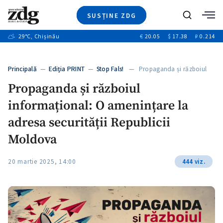
SUSȚINE ZDG
+4
Caută
+1
29
°C
, Chișinău
€
20.05
$
17.38
₽
0.214
Ştiri
+11
+8
Investigatii
Banii tăi
+4
Principală
—
Ediţia PRINT
—
Stop Fals!
— Propaganda și războiul
Video
informațional: O…
Propaganda și războiul
Special
informațional: O amenințare la
Blog
+1
ZdGust
adresa securității Republicii
Moldova
20 martie 2025, 14:00
444 viz.